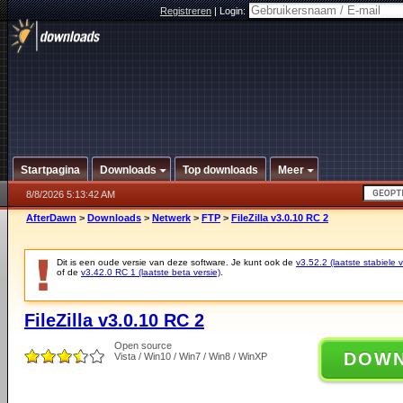
Registreren
|
Login:
Startpagina
Downloads
Top downloads
Meer
8/8/2026 5:13:42 AM
AfterDawn
>
Downloads
>
Netwerk
>
FTP
>
FileZilla v3.0.10 RC 2
Dit is een oude versie van deze software. Je kunt ook de
v3.52.2 (laatste stabiele v
of de
v3.42.0 RC 1 (laatste beta versie)
.
FileZilla v3.0.10 RC 2
Open source
DOW
Vista / Win10 / Win7 / Win8 / WinXP