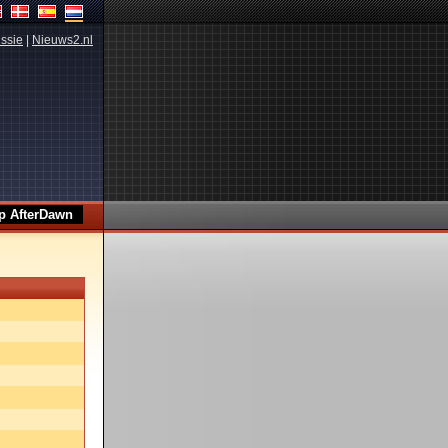
ssie
|
Nieuws2.nl