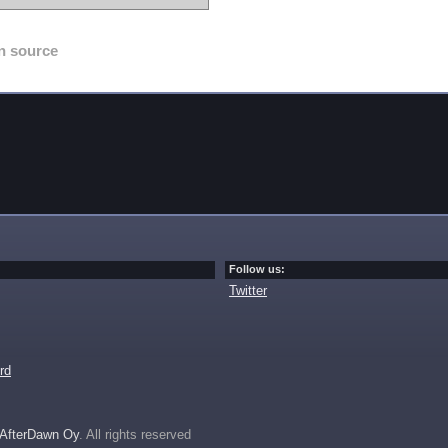
n source
Follow us:
Twitter
rd
AfterDawn Oy
. All rights reserved