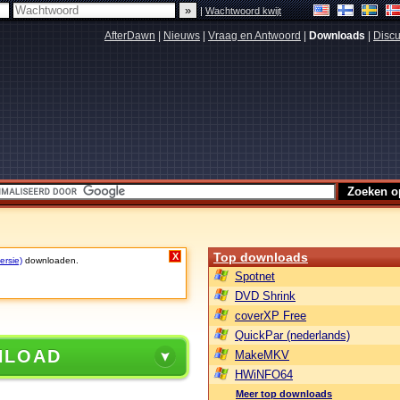
|
Wachtwoord kwijt
AfterDawn
|
Nieuws
|
Vraag en Antwoord
|
Downloads
|
Discu
Top downloads
X
ersie)
downloaden.
Spotnet
DVD Shrink
coverXP Free
QuickPar (nederlands)
NLOAD
MakeMKV
HWiNFO64
Meer top downloads