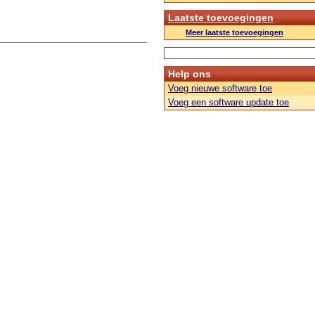
Laatste toevoegingen
Meer laatste toevoegingen
Help ons
Voeg nieuwe software toe
Voeg een software update toe