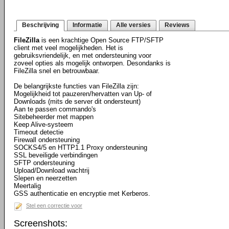
Beschrijving
Informatie
Alle versies
Reviews
FileZilla
is een krachtige Open Source FTP/SFTP
client met veel mogelijkheden. Het is
gebruiksvriendelijk, en met ondersteuning voor
zoveel opties als mogelijk ontworpen. Desondanks is
FileZilla snel en betrouwbaar.
De belangrijkste functies van FileZilla zijn:
Mogelijkheid tot pauzeren/hervatten van Up- of
Downloads (mits de server dit ondersteunt)
Aan te passen commando's
Sitebeheerder met mappen
Keep Alive-systeem
Timeout detectie
Firewall ondersteuning
SOCKS4/5 en HTTP1.1 Proxy ondersteuning
SSL beveiligde verbindingen
SFTP ondersteuning
Upload/Download wachtrij
Slepen en neerzetten
Meertalig
GSS authenticatie en encryptie met Kerberos.
Stel een correctie voor
Screenshots: