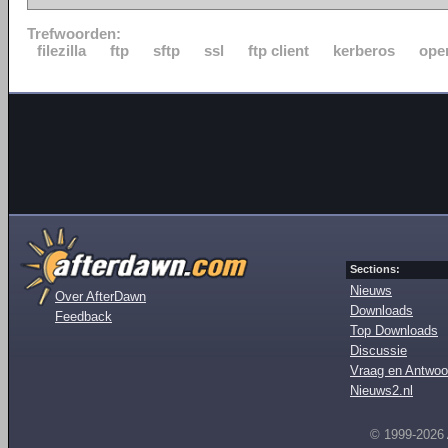
Trefwoorden:
filezilla
ftp
sftp
ssl
ftp client
kerberos
ope
Sections:
Nieuws
Over AfterDawn
Downloads
Feedback
Top Downloads
Discussie
Vraag en Antwoo
Nieuws2.nl
© 1999-2026