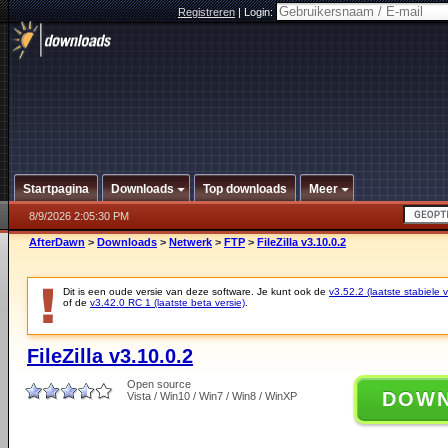
Registreren
|
Login:
Startpagina
Downloads
Top downloads
Meer
8/9/2026 2:05:30 PM
AfterDawn
>
Downloads
>
Netwerk
>
FTP
>
FileZilla v3.10.0.2
Dit is een oude versie van deze software. Je kunt ook de
v3.52.2 (laatste stabiele v
of de
v3.42.0 RC 1 (laatste beta versie)
.
FileZilla v3.10.0.2
Open source
DOW
Vista / Win10 / Win7 / Win8 / WinXP