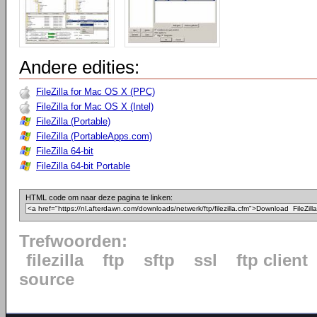
Andere edities:
FileZilla for Mac OS X (PPC)
FileZilla for Mac OS X (Intel)
FileZilla (Portable)
FileZilla (PortableApps.com)
FileZilla 64-bit
FileZilla 64-bit Portable
HTML code om naar deze pagina te linken:
Trefwoorden:
filezilla
ftp
sftp
ssl
ftp client
source