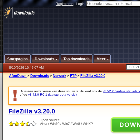
Registreren
|
Login:
Startpagina
Downloads
Top downloads
Meer
8/10/2026 10:46:07 AM
AfterDawn
>
Downloads
>
Netwerk
>
FTP
>
FileZilla v3.20.0
Dit is een oude versie van deze software. Je kunt ook de
v3.52.2 (laatste stabiele v
of de
v3.42.0 RC 1 (laatste beta versie)
.
FileZilla v3.20.0
Open source
DOW
Vista / Win10 / Win7 / Win8 / WinXP