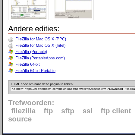
Andere edities:
FileZilla for Mac OS X (PPC)
FileZilla for Mac OS X (Intel)
FileZilla (Portable)
FileZilla (PortableApps.com)
FileZilla 64-bit
FileZilla 64-bit Portable
HTML code om naar deze pagina te linken:
Trefwoorden:
filezilla
ftp
sftp
ssl
ftp client
source