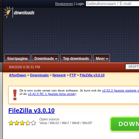
Registreren
|
Login:
Startpagina
Downloads
Top downloads
Meer
8/8/2026 9:35:31 PM
AfterDawn
>
Downloads
>
Netwerk
>
FTP
>
FileZilla v3.0.10
Dit is een oude versie van deze software. Je kunt ook de
v3.52.2 (laatste stabiele v
of de
v3.42.0 RC 1 (laatste beta versie)
.
FileZilla v3.0.10
Open source
DOW
Vista / Win10 / Win7 / Win8 / WinXP