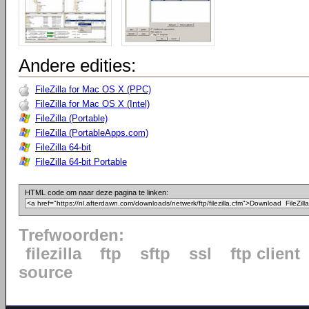
Andere edities:
FileZilla for Mac OS X (PPC)
FileZilla for Mac OS X (Intel)
FileZilla (Portable)
FileZilla (PortableApps.com)
FileZilla 64-bit
FileZilla 64-bit Portable
HTML code om naar deze pagina te linken:
Trefwoorden:
filezilla
ftp
sftp
ssl
ftp client
source