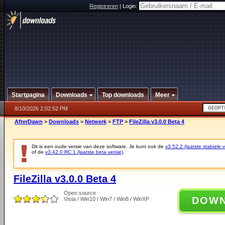
Registreren
|
Login:
Startpagina
Downloads
Top downloads
Meer
8/10/2026 2:02:52 PM
AfterDawn
>
Downloads
>
Netwerk
>
FTP
>
FileZilla v3.0.0 Beta 4
Dit is een oude versie van deze software. Je kunt ook de
v3.52.2 (laatste stabiele v
of de
v3.42.0 RC 1 (laatste beta versie)
.
FileZilla v3.0.0 Beta 4
Open source
DOW
Vista / Win10 / Win7 / Win8 / WinXP