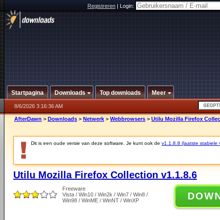
Registreren
|
Login:
Startpagina
Downloads
Top downloads
Meer
8/6/2026 3:16:36 AM
AfterDawn
>
Downloads
>
Netwerk
>
Webbrowsers
>
Utilu Mozilla Firefox Collec
Dit is een oude versie van deze software. Je kunt ook de
v1.1.8.8 (laatste stabiele 
Utilu Mozilla Firefox Collection v1.1.8.6
Freeware
DOW
Vista / Win10 / Win2k / Win7 / Win8 /
Win98 / WinME / WinNT / WinXP