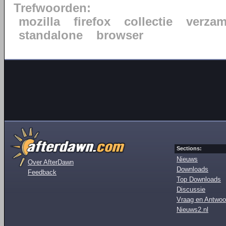
Trefwoorden:
mozilla
firefox
collectie
verzam
standalone
browser
Sections:
Nieuws
Over AfterDawn
Downloads
Feedback
Top Downloads
Discussie
Vraag en Antwoo
Nieuws2.nl