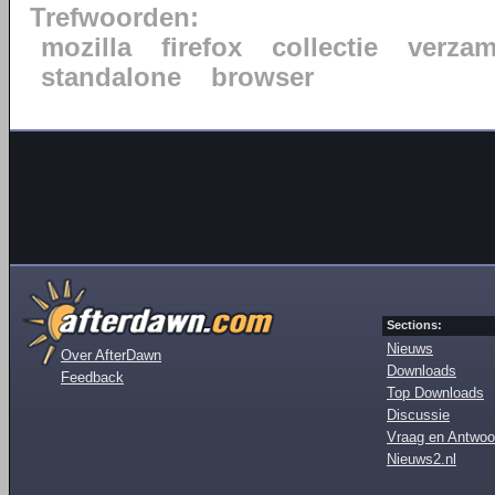
Trefwoorden:
mozilla
firefox
collectie
verzam
standalone
browser
Sections:
Nieuws
Over AfterDawn
Downloads
Feedback
Top Downloads
Discussie
Vraag en Antwoo
Nieuws2.nl