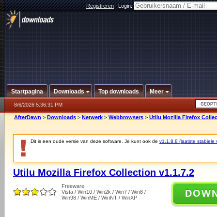
Registreren
|
Login:
Startpagina
Downloads
Top downloads
Meer
8/6/2026 5:36:31 PM
AfterDawn
>
Downloads
>
Netwerk
>
Webbrowsers
>
Utilu Mozilla Firefox Collec
Dit is een oude versie van deze software. Je kunt ook de
v1.1.8.8 (laatste stabiele 
Utilu Mozilla Firefox Collection v1.1.7.2
Freeware
DOW
Vista / Win10 / Win2k / Win7 / Win8 /
Win98 / WinME / WinNT / WinXP