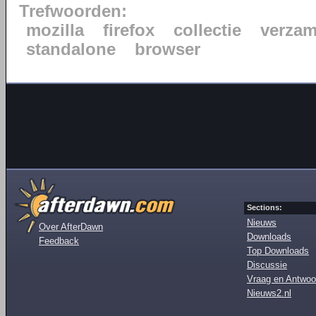
Trefwoorden:
mozilla
firefox
collectie
verzam
standalone
browser
Sections:
Nieuws
Over AfterDawn
Downloads
Feedback
Top Downloads
Discussie
Vraag en Antwoo
Nieuws2.nl