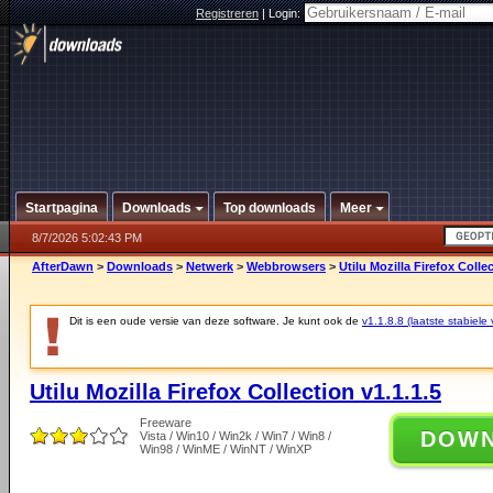
Registreren
|
Login:
Startpagina
Downloads
Top downloads
Meer
8/7/2026 5:02:43 PM
AfterDawn
>
Downloads
>
Netwerk
>
Webbrowsers
>
Utilu Mozilla Firefox Collec
Dit is een oude versie van deze software. Je kunt ook de
v1.1.8.8 (laatste stabiele 
Utilu Mozilla Firefox Collection v1.1.1.5
Freeware
DOW
Vista / Win10 / Win2k / Win7 / Win8 /
Win98 / WinME / WinNT / WinXP