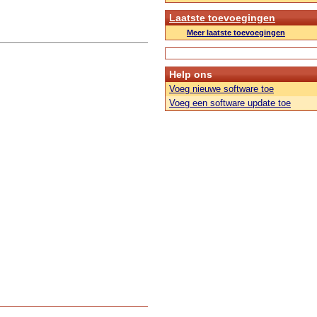
Laatste toevoegingen
Meer laatste toevoegingen
Help ons
Voeg nieuwe software toe
Voeg een software update toe