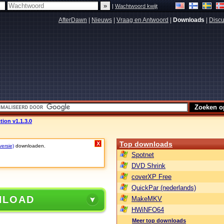
|
Wachtwoord kwijt
AfterDawn
|
Nieuws
|
Vraag en Antwoord
|
Downloads
|
Discu
tion v1.1.3.0
Top downloads
X
versie)
downloaden.
Spotnet
DVD Shrink
coverXP Free
QuickPar (nederlands)
NLOAD
MakeMKV
HWiNFO64
Meer top downloads