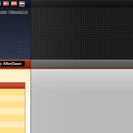
ssie
|
Nieuws2.nl