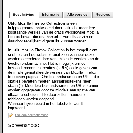
Beschrijving
Informatie
Alle versies
Reviews
Utilu Mozilla Firefox Collection
is een
hulpprogramma ontwikkeld door Utilu dat meerdere
losstaande versies van de gratis webbrowser Mozilla
Firefox bevat, die onafhankelijk van elkaar zijn en
daardoor tegelijkertijd gebruikt kunnen worden.
In Utilu Mozilla Firefox Collection is het mogelijk om
snel te zien hoe websites eruit zien wanneer deze
worden gerendered door verschillende versies van de
Gecko-rendermachine. Het is mogelijk om de
bestandsnamen en locaties (URLs) op te geven van
de in alle geïnstalleerde versies van Mozilla Firefox
te openen paginas. Om bestandsnamen en URLs die
spaties bevatten moeten aanhalingstekens heen
staan ("). Meerdere bestandsnamen en URLs kunnen
worden opgegeven door ze middels een spatie van
elkaar te scheiden. Hierdoor zullen meerdere
tabbladen worden geopend.
Wanneer bijvoorbeeld in het tekstveld wordt
ingevoerd.
Stel een correctie voor
Screenshots: