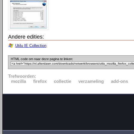
Andere edities:
Utilu IE Collection
HTML code om naar deze pagina te linken:
Trefwoorden:
mozilla
firefox
collectie
verzameling
add-ons