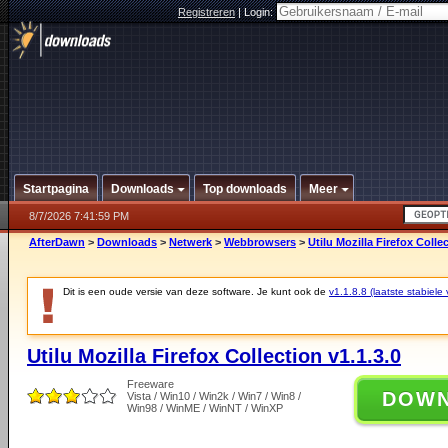
Registreren
|
Login:
Startpagina
Downloads
Top downloads
Meer
8/7/2026 7:41:59 PM
AfterDawn
>
Downloads
>
Netwerk
>
Webbrowsers
>
Utilu Mozilla Firefox Collec
Dit is een oude versie van deze software. Je kunt ook de
v1.1.8.8 (laatste stabiele 
Utilu Mozilla Firefox Collection v1.1.3.0
Freeware
DOW
Vista / Win10 / Win2k / Win7 / Win8 /
Win98 / WinME / WinNT / WinXP