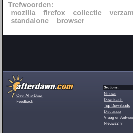
Trefwoorden:
mozilla
firefox
collectie
verzam
standalone
browser
Sections:
Nieuws
Over AfterDawn
Downloads
Feedback
Top Downloads
Discussie
Vraag en Antwoo
Nieuws2.nl