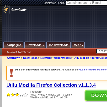
Registreren
|
Login:
Startpagina
Downloads
Top downloads
Meer
8/7/2026 5:08:52 AM
AfterDawn
>
Downloads
>
Netwerk
>
Webbrowsers
>
Utilu Mozilla Firefox Collec
Dit is een oude versie van deze software. Je kunt ook de
v1.1.8.8 (laatste stabiele 
Utilu Mozilla Firefox Collection v1.1.3.4
Freeware
DOW
Vista / Win10 / Win2k / Win7 / Win8 /
Win98 / WinME / WinNT / WinXP