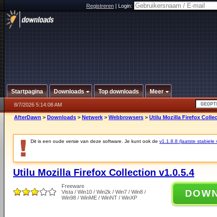
Registreren
|
Login:
Startpagina
Downloads
Top downloads
Meer
8/7/2026 5:14:08 AM
AfterDawn
>
Downloads
>
Netwerk
>
Webbrowsers
>
Utilu Mozilla Firefox Collec
Dit is een oude versie van deze software. Je kunt ook de
v1.1.8.8 (laatste stabiele 
Utilu Mozilla Firefox Collection v1.0.5.4
Freeware
DOW
Vista / Win10 / Win2k / Win7 / Win8 /
Win98 / WinME / WinNT / WinXP