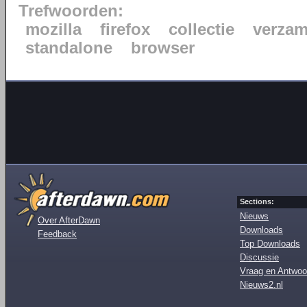
Trefwoorden:
mozilla
firefox
collectie
verzam
standalone
browser
Sections:
Nieuws
Over AfterDawn
Downloads
Feedback
Top Downloads
Discussie
Vraag en Antwoo
Nieuws2.nl