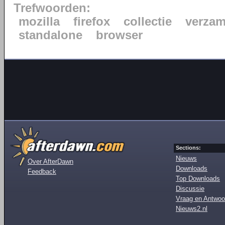
Trefwoorden:
mozilla
firefox
collectie
verzam
standalone
browser
Sections:
Nieuws
Over AfterDawn
Downloads
Feedback
Top Downloads
Discussie
Vraag en Antwoo
Nieuws2.nl