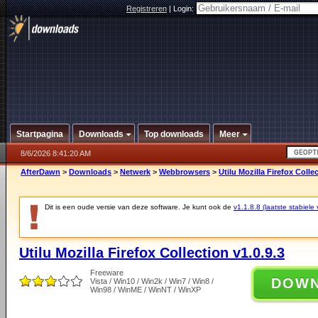
Registreren
|
Login:
Startpagina
Downloads
Top downloads
Meer
8/6/2026 8:41:20 AM
AfterDawn
>
Downloads
>
Netwerk
>
Webbrowsers
>
Utilu Mozilla Firefox Collec
Dit is een oude versie van deze software. Je kunt ook de
v1.1.8.8 (laatste stabiele 
Utilu Mozilla Firefox Collection v1.0.9.3
Freeware
DOW
Vista / Win10 / Win2k / Win7 / Win8 /
Win98 / WinME / WinNT / WinXP