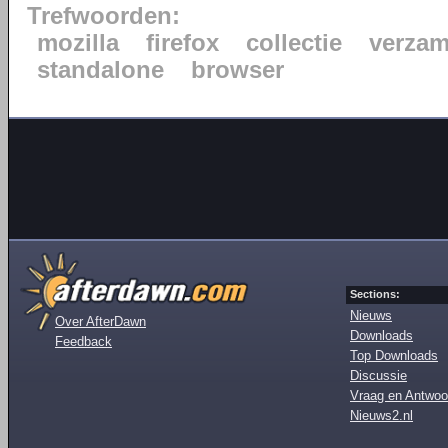
Trefwoorden:
mozilla
firefox
collectie
verzam
standalone
browser
Sections:
Nieuws
Over AfterDawn
Downloads
Feedback
Top Downloads
Discussie
Vraag en Antwoo
Nieuws2.nl