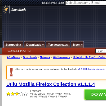
Registreren
|
Login:
Startpagina
Downloads
Top downloads
Meer
8/7/2026 4:49:57 PM
AfterDawn
>
Downloads
>
Netwerk
>
Webbrowsers
>
Utilu Mozilla Firefox Collec
Dit is een oude versie van deze software. Je kunt ook de
v1.1.8.8 (laatste stabiele 
Utilu Mozilla Firefox Collection v1.1.1.4
Freeware
DOW
Vista / Win10 / Win2k / Win7 / Win8 /
Win98 / WinME / WinNT / WinXP