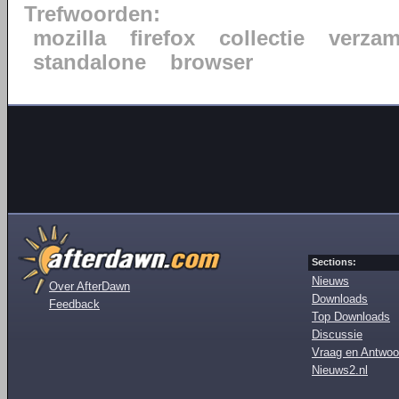
Trefwoorden:
mozilla
firefox
collectie
verzam
standalone
browser
Sections:
Nieuws
Over AfterDawn
Downloads
Feedback
Top Downloads
Discussie
Vraag en Antwoo
Nieuws2.nl