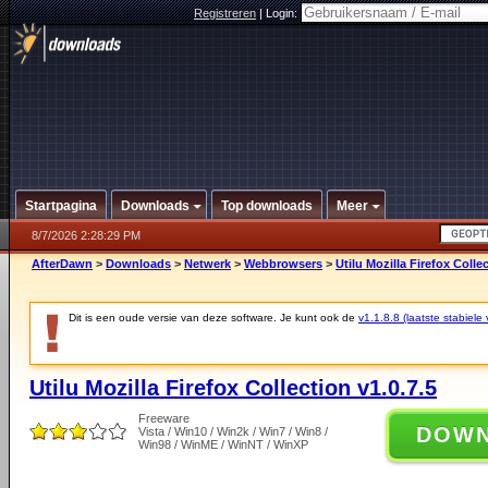
Registreren
|
Login:
Startpagina
Downloads
Top downloads
Meer
8/7/2026 2:28:29 PM
AfterDawn
>
Downloads
>
Netwerk
>
Webbrowsers
>
Utilu Mozilla Firefox Collec
Dit is een oude versie van deze software. Je kunt ook de
v1.1.8.8 (laatste stabiele 
Utilu Mozilla Firefox Collection v1.0.7.5
Freeware
DOW
Vista / Win10 / Win2k / Win7 / Win8 /
Win98 / WinME / WinNT / WinXP