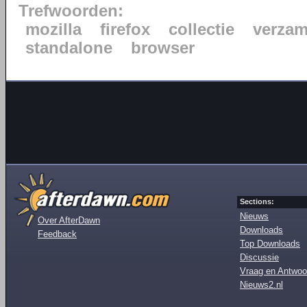
Trefwoorden:
mozilla
firefox
collectie
verzam
standalone
browser
Sections:
Nieuws
Over AfterDawn
Downloads
Feedback
Top Downloads
Discussie
Vraag en Antwoo
Nieuws2.nl