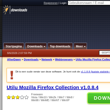
Registreren
|
Login:
Startpagina
Downloads
Top downloads
Meer
8/6/2026 2:07:59 PM
AfterDawn
>
Downloads
>
Netwerk
>
Webbrowsers
>
Utilu Mozilla Firefox Collec
Dit is een oude versie van deze software. Je kunt ook de
v1.1.8.8 (laatste stabiele 
Utilu Mozilla Firefox Collection v1.0.8.4
Freeware
DOW
Vista / Win10 / Win2k / Win7 / Win8 /
Win98 / WinME / WinNT / WinXP