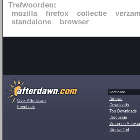
Trefwoorden:
mozilla
firefox
collectie
verzam
standalone
browser
Sections:
Nieuws
Over AfterDawn
Downloads
Feedback
Top Downloads
Discussie
Vraag en Antwoo
Nieuws2.nl