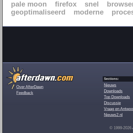
pale moon
firefox
snel
browse
geoptimaliseerd
moderne
proce
Sections:
Nieuws
Over AfterDawn
Downloads
Feedback
Top Downloads
Discussie
Vraag en Antwoo
Nieuws2.nl
© 1999-2026