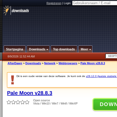
Registreren
|
Login:
Startpagina
Downloads
Top downloads
Meer
8/9/2026 11:52:44 AM
AfterDawn
>
Downloads
>
Netwerk
>
Webbrowsers
>
Pale Moon v28.8.3
Dit is een oude versie van deze software. Je kunt ook de
v28.12.0 (laatste stabiele
Pale Moon v28.8.3
Open source
DOW
Vista / Win10 / Win7 / Win8 / WinXP