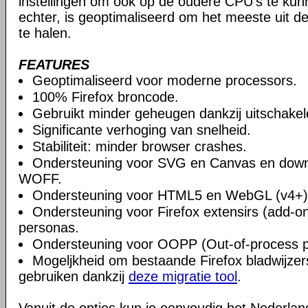
instellingen om ook op de oudere CPU's te ku
echter, is geoptimaliseerd om het meeste uit 
te halen.
FEATURES
Geoptimaliseerd voor moderne processors.
100% Firefox broncode.
Gebruikt minder geheugen dankzij uitschake
Significante verhoging van snelheid.
Stabiliteit: minder browser crashes.
Ondersteuning voor SVG en Canvas en downlo
WOFF.
Ondersteuning voor HTML5 en WebGL (v4+)
Ondersteuning voor Firefox extensirs (add-o
personas.
Ondersteuning voor OOPP (Out-of-process pl
Mogeljkheid om bestaande Firefox bladwijzers
gebruiken dankzij
deze migratie tool
.