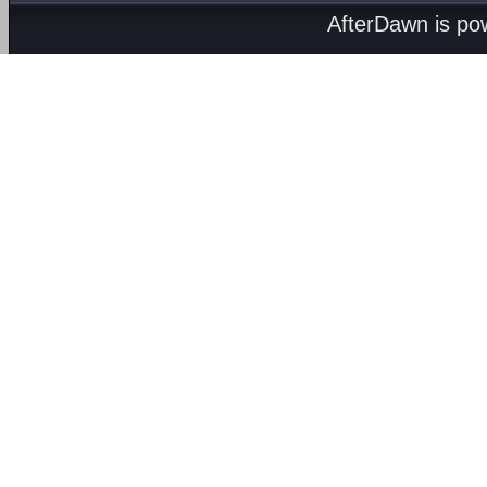
AfterDawn is p