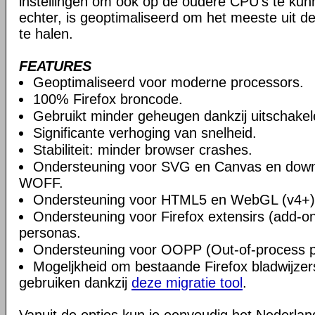
instellingen om ook op de oudere CPU's te ku
echter, is geoptimaliseerd om het meeste uit 
te halen.
FEATURES
Geoptimaliseerd voor moderne processors.
100% Firefox broncode.
Gebruikt minder geheugen dankzij uitschake
Significante verhoging van snelheid.
Stabiliteit: minder browser crashes.
Ondersteuning voor SVG en Canvas en downlo
WOFF.
Ondersteuning voor HTML5 en WebGL (v4+)
Ondersteuning voor Firefox extensirs (add-o
personas.
Ondersteuning voor OOPP (Out-of-process pl
Mogeljkheid om bestaande Firefox bladwijzers
gebruiken dankzij
deze migratie tool
.