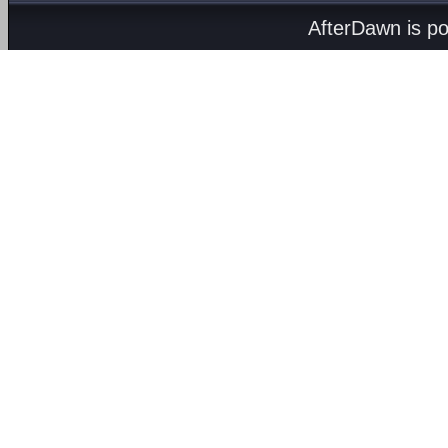
AfterDawn is p