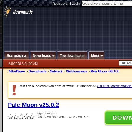
Registreren
|
Login:
Startpagina
Downloads
Top downloads
Meer
8/8/2026 3:21:02 AM
AfterDawn
>
Downloads
>
Netwerk
>
Webbrowsers
>
Pale Moon v25.0.2
Dit is een oude versie van deze software. Je kunt ook de
v28.12.0 (laatste stabiele
Pale Moon v25.0.2
Open source
DOW
Vista / Win10 / Win7 / Win8 / WinXP