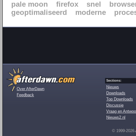
pale moon
firefox
snel
browse
geoptimaliseerd
moderne
proce
Sections:
Nieuws
Over AfterDawn
Downloads
Feedback
Top Downloads
Discussie
Vraag en Antwoo
Nieuws2.nl
© 1999-2026