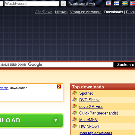
|
Wachtwoord kwijt
AfterDawn
|
Nieuws
|
Vraag en Antwoord
|
Downloads
|
Discu
Top downloads
X
 versie)
downloaden.
Spotnet
DVD Shrink
coverXP Free
QuickPar (nederlands)
NLOAD
MakeMKV
HWiNFO64
Meer top downloads