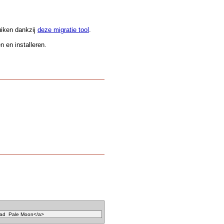
.
uiken dankzij
deze migratie tool
.
 en installeren.