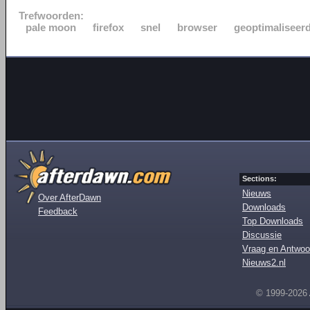
Trefwoorden:
pale moon
firefox
snel
browser
geoptimaliseer
Sections:
Nieuws
Over AfterDawn
Downloads
Feedback
Top Downloads
Discussie
Vraag en Antwoo
Nieuws2.nl
© 1999-2026