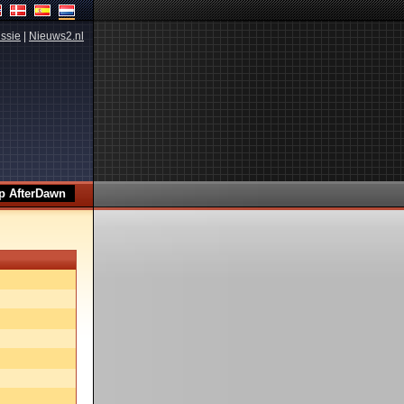
ssie
|
Nieuws2.nl