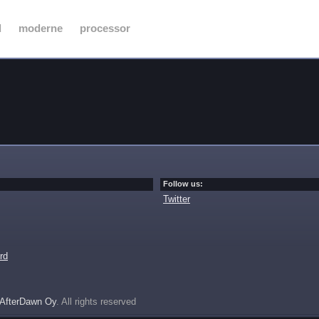
d
moderne
processor
Follow us:
Twitter
rd
AfterDawn Oy
. All rights reserved