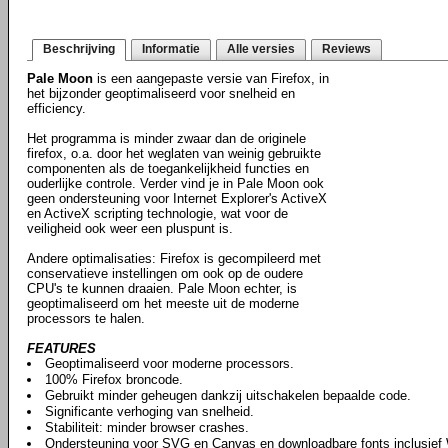
Beschrijving
Informatie
Alle versies
Reviews
Pale Moon
is een aangepaste versie van Firefox, in
het bijzonder geoptimaliseerd voor snelheid en
efficiency.
Het programma is minder zwaar dan de originele
firefox, o.a. door het weglaten van weinig gebruikte
componenten als de toegankelijkheid functies en
ouderlijke controle. Verder vind je in Pale Moon ook
geen ondersteuning voor Internet Explorer's ActiveX
en ActiveX scripting technologie, wat voor de
veiligheid ook weer een pluspunt is.
Andere optimalisaties: Firefox is gecompileerd met
conservatieve instellingen om ook op de oudere
CPU's te kunnen draaien. Pale Moon echter, is
geoptimaliseerd om het meeste uit de moderne
processors te halen.
FEATURES
Geoptimaliseerd voor moderne processors.
100% Firefox broncode.
Gebruikt minder geheugen dankzij uitschakelen bepaalde code.
Significante verhoging van snelheid.
Stabiliteit: minder browser crashes.
Ondersteuning voor SVG en Canvas en downloadbare fonts inclusie