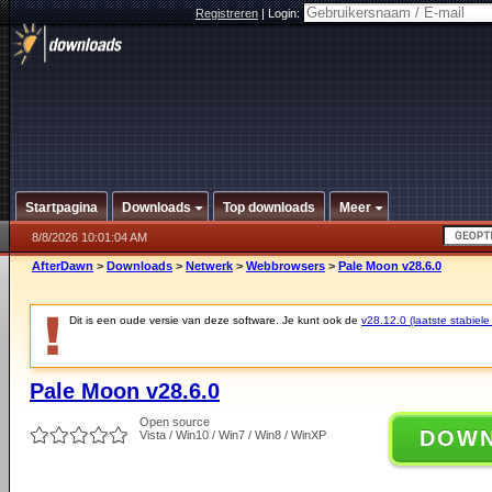
Registreren
|
Login:
Startpagina
Downloads
Top downloads
Meer
8/8/2026 10:01:04 AM
AfterDawn
>
Downloads
>
Netwerk
>
Webbrowsers
>
Pale Moon v28.6.0
Dit is een oude versie van deze software. Je kunt ook de
v28.12.0 (laatste stabiele
Pale Moon v28.6.0
Open source
DOW
Vista / Win10 / Win7 / Win8 / WinXP