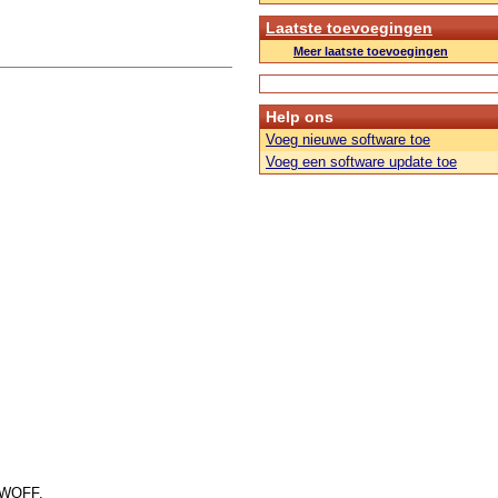
Laatste toevoegingen
Meer laatste toevoegingen
Help ons
Voeg nieuwe software toe
Voeg een software update toe
f WOFF.