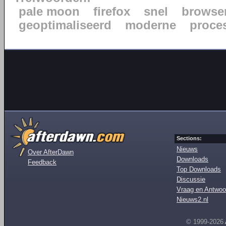
pale moon
firefox
snel
browse
geoptimaliseerd
moderne
proce
Sections:
Nieuws
Over AfterDawn
Downloads
Feedback
Top Downloads
Discussie
Vraag en Antwoo
Nieuws2.nl
© 1999-2026