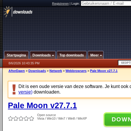
Registreren
|
Login:
Startpagina
Downloads
Top downloads
Meer
8/6/2026 10:43:35 PM
AfterDawn
>
Downloads
>
Netwerk
>
Webbrowsers
>
Pale Moon v27.7.1
Dit is een oude versie van deze software. Je kunt ook
versie)
downloaden.
Pale Moon v27.7.1
Open source
DOW
Vista / Win10 / Win7 / Win8 / WinXP