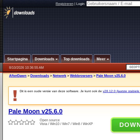
Registreren
|
Login:
Startpagina
Downloads
Top downloads
Meer
8/10/2026 10:36:55 AM
AfterDawn
>
Downloads
>
Netwerk
>
Webbrowsers
>
Pale Moon v25.6.0
Dit is een oude versie van deze software. Je kunt ook de
v28.12.0 (laatste stabiele
Pale Moon v25.6.0
Open source
DOW
Vista / Win10 / Win7 / Win8 / WinXP