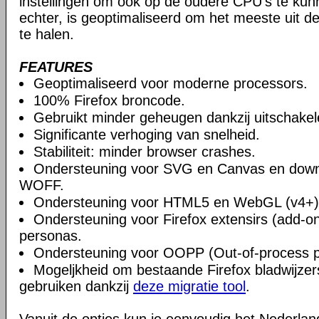
instellingen om ook op de oudere CPU's te ku
echter, is geoptimaliseerd om het meeste uit 
te halen.
FEATURES
Geoptimaliseerd voor moderne processors.
100% Firefox broncode.
Gebruikt minder geheugen dankzij uitschake
Significante verhoging van snelheid.
Stabiliteit: minder browser crashes.
Ondersteuning voor SVG en Canvas en downlo
WOFF.
Ondersteuning voor HTML5 en WebGL (v4+)
Ondersteuning voor Firefox extensirs (add-o
personas.
Ondersteuning voor OOPP (Out-of-process pl
Mogeljkheid om bestaande Firefox bladwijzers
gebruiken dankzij
deze migratie tool
.