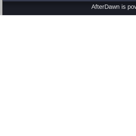
AfterDawn is p