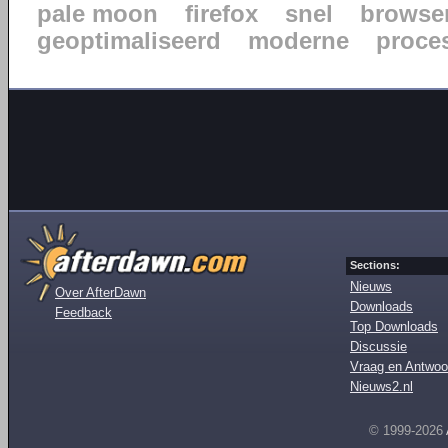
pale moon
firefox
snel
browse
geoptimaliseerd
moderne
proce
Sections:
Nieuws
Over AfterDawn
Downloads
Feedback
Top Downloads
Discussie
Vraag en Antwoo
Nieuws2.nl
© 1999-2026