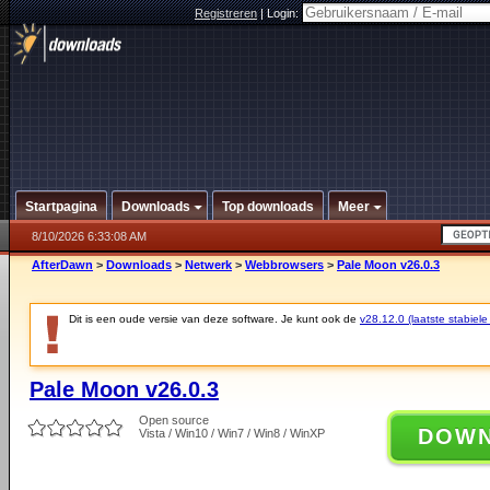
Registreren
|
Login:
Startpagina
Downloads
Top downloads
Meer
8/10/2026 6:33:08 AM
AfterDawn
>
Downloads
>
Netwerk
>
Webbrowsers
>
Pale Moon v26.0.3
Dit is een oude versie van deze software. Je kunt ook de
v28.12.0 (laatste stabiele
Pale Moon v26.0.3
Open source
DOW
Vista / Win10 / Win7 / Win8 / WinXP