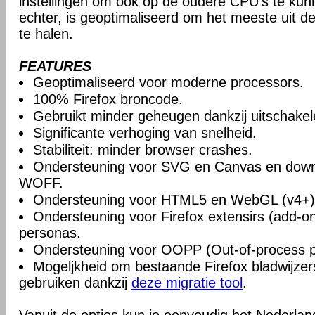
instellingen om ook op de oudere CPU's te ku
echter, is geoptimaliseerd om het meeste uit 
te halen.
FEATURES
Geoptimaliseerd voor moderne processors.
100% Firefox broncode.
Gebruikt minder geheugen dankzij uitschake
Significante verhoging van snelheid.
Stabiliteit: minder browser crashes.
Ondersteuning voor SVG en Canvas en downlo
WOFF.
Ondersteuning voor HTML5 en WebGL (v4+)
Ondersteuning voor Firefox extensirs (add-o
personas.
Ondersteuning voor OOPP (Out-of-process pl
Mogeljkheid om bestaande Firefox bladwijzers
gebruiken dankzij
deze migratie tool
.