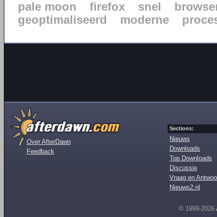
pale moon
firefox
snel
browse
geoptimaliseerd
moderne
proce
Sections:
Nieuws
Over AfterDawn
Downloads
Feedback
Top Downloads
Discussie
Vraag en Antwoo
Nieuws2.nl
© 1999-2026