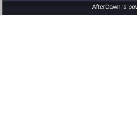
AfterDawn is p