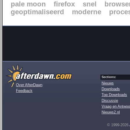
pale moon
firefox
snel
browse
geoptimaliseerd
moderne
proce
Sections:
Nieuws
Over AfterDawn
Downloads
Feedback
Top Downloads
Discussie
Vraag en Antwoo
Nieuws2.nl
© 1999-2026