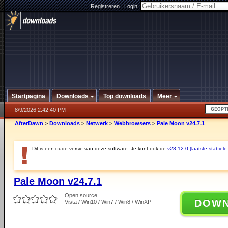
Registreren
|
Login:
Startpagina
Downloads
Top downloads
Meer
8/9/2026 2:42:40 PM
AfterDawn
>
Downloads
>
Netwerk
>
Webbrowsers
>
Pale Moon v24.7.1
Dit is een oude versie van deze software. Je kunt ook de
v28.12.0 (laatste stabiele
Pale Moon v24.7.1
Open source
DOW
Vista / Win10 / Win7 / Win8 / WinXP