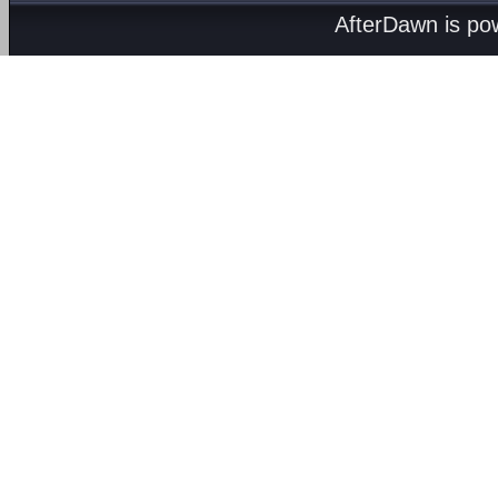
AfterDawn is p