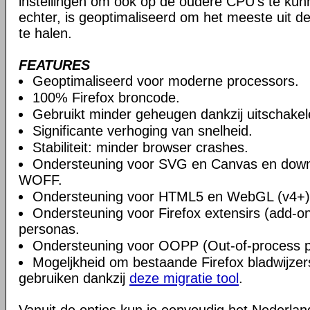
instellingen om ook op de oudere CPU's te ku
echter, is geoptimaliseerd om het meeste uit 
te halen.
FEATURES
Geoptimaliseerd voor moderne processors.
100% Firefox broncode.
Gebruikt minder geheugen dankzij uitschake
Significante verhoging van snelheid.
Stabiliteit: minder browser crashes.
Ondersteuning voor SVG en Canvas en downlo
WOFF.
Ondersteuning voor HTML5 en WebGL (v4+)
Ondersteuning voor Firefox extensirs (add-o
personas.
Ondersteuning voor OOPP (Out-of-process pl
Mogeljkheid om bestaande Firefox bladwijzers
gebruiken dankzij
deze migratie tool
.