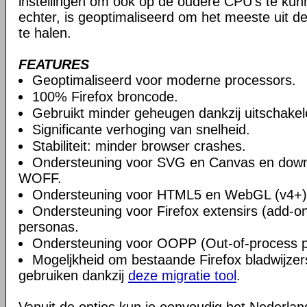
instellingen om ook op de oudere CPU's te ku
echter, is geoptimaliseerd om het meeste uit 
te halen.
FEATURES
Geoptimaliseerd voor moderne processors.
100% Firefox broncode.
Gebruikt minder geheugen dankzij uitschake
Significante verhoging van snelheid.
Stabiliteit: minder browser crashes.
Ondersteuning voor SVG en Canvas en downlo
WOFF.
Ondersteuning voor HTML5 en WebGL (v4+)
Ondersteuning voor Firefox extensirs (add-o
personas.
Ondersteuning voor OOPP (Out-of-process pl
Mogeljkheid om bestaande Firefox bladwijzers
gebruiken dankzij
deze migratie tool
.