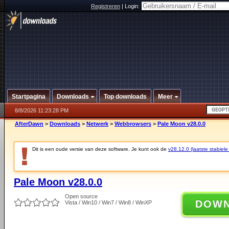
Registreren
|
Login:
Startpagina
Downloads
Top downloads
Meer
8/8/2026 11:23:28 PM
AfterDawn
>
Downloads
>
Netwerk
>
Webbrowsers
>
Pale Moon v28.0.0
Dit is een oude versie van deze software. Je kunt ook de
v28.12.0 (laatste stabiele
Pale Moon v28.0.0
Open source
DOW
Vista / Win10 / Win7 / Win8 / WinXP