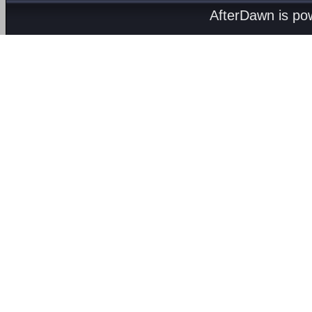
AfterDawn is p