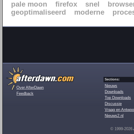
pale moon
firefox
snel
browse
geoptimaliseerd
moderne
proce
Sections:
Nieuws
Over AfterDawn
Downloads
Feedback
Top Downloads
Discussie
Vraag en Antwoo
Nieuws2.nl
© 1999-2026