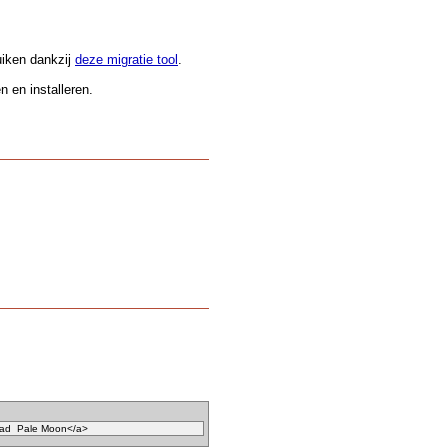
.
uiken dankzij
deze migratie tool
.
 en installeren.