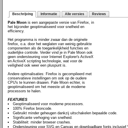
Beschrijving
Informatie
Alle versies
Reviews
Pale Moon
is een aangepaste versie van Firefox, in
het bijzonder geoptimaliseerd voor snelheid en
efficiency.
Het programma is minder zwaar dan de originele
firefox, o.a. door het weglaten van weinig gebruikte
componenten als de toegankelijkheid functies en
ouderlijke controle. Verder vind je in Pale Moon ook
geen ondersteuning voor Internet Explorer's ActiveX
en ActiveX scripting technologie, wat voor de
veiligheid ook weer een pluspunt is.
Andere optimalisaties: Firefox is gecompileerd met
conservatieve instellingen om ook op de oudere
CPU's te kunnen draaien. Pale Moon echter, is
geoptimaliseerd om het meeste uit de moderne
processors te halen.
FEATURES
Geoptimaliseerd voor moderne processors.
100% Firefox broncode.
Gebruikt minder geheugen dankzij uitschakelen bepaalde code.
Significante verhoging van snelheid.
Stabiliteit: minder browser crashes.
Ondersteuning voor SVG en Canvas en downloadbare fonts inclusie