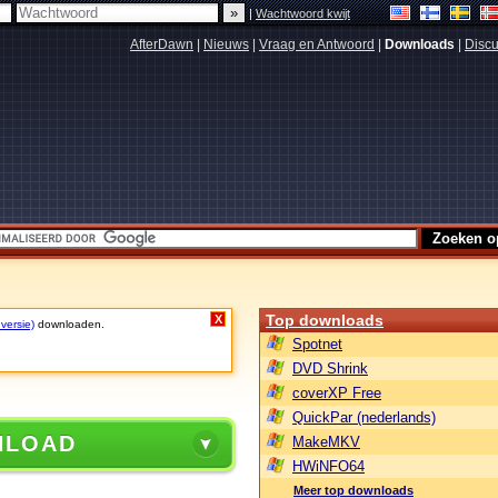
|
Wachtwoord kwijt
AfterDawn
|
Nieuws
|
Vraag en Antwoord
|
Downloads
|
Discu
Top downloads
X
 versie)
downloaden.
Spotnet
DVD Shrink
coverXP Free
QuickPar (nederlands)
NLOAD
MakeMKV
HWiNFO64
Meer top downloads