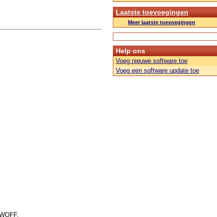
Laatste toevoegingen
Meer laatste toevoegingen
Help ons
Voeg nieuwe software toe
Voeg een software update toe
f WOFF.