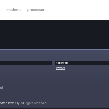
d
moderne
processor
Follow us:
Twitter
rd
AfterDawn Oy
. All rights reserved