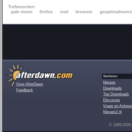
Trefwoorden:
pale moon
firefox
snel
browser
geoptimaliseer
Sections:
Nieuws
Over AfterDawn
Downloads
Feedback
Top Downloads
Discussie
Vraag en Antwoo
Nieuws2.nl
© 1999-2026