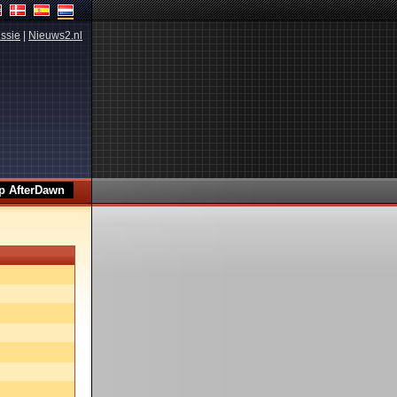
ssie
|
Nieuws2.nl