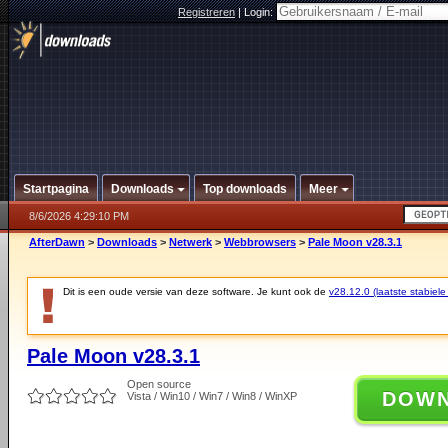
Registreren
|
Login:
Startpagina
Downloads
Top downloads
Meer
8/6/2026 4:29:10 PM
AfterDawn
>
Downloads
>
Netwerk
>
Webbrowsers
>
Pale Moon v28.3.1
Dit is een oude versie van deze software. Je kunt ook de
v28.12.0 (laatste stabiele
Pale Moon v28.3.1
Open source
DOW
Vista / Win10 / Win7 / Win8 / WinXP