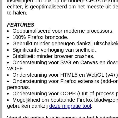
instellingen om ook op de oudere CPU's te ku
echter, is geoptimaliseerd om het meeste uit 
te halen.
FEATURES
Geoptimaliseerd voor moderne processors.
100% Firefox broncode.
Gebruikt minder geheugen dankzij uitschake
Significante verhoging van snelheid.
Stabiliteit: minder browser crashes.
Ondersteuning voor SVG en Canvas en downlo
WOFF.
Ondersteuning voor HTML5 en WebGL (v4+)
Ondersteuning voor Firefox extensirs (add-o
personas.
Ondersteuning voor OOPP (Out-of-process pl
Mogeljkheid om bestaande Firefox bladwijzers
gebruiken dankzij
deze migratie tool
.