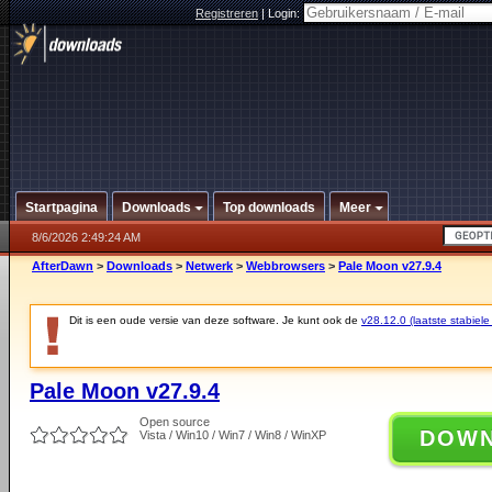
Registreren
|
Login:
Startpagina
Downloads
Top downloads
Meer
8/6/2026 2:49:24 AM
AfterDawn
>
Downloads
>
Netwerk
>
Webbrowsers
>
Pale Moon v27.9.4
Dit is een oude versie van deze software. Je kunt ook de
v28.12.0 (laatste stabiele
Pale Moon v27.9.4
Open source
DOW
Vista / Win10 / Win7 / Win8 / WinXP