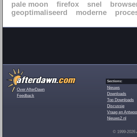
pale moon
firefox
snel
browse
geoptimaliseerd
moderne
proce
Sections:
Nieuws
Over AfterDawn
Downloads
Feedback
Top Downloads
Discussie
Vraag en Antwoo
Nieuws2.nl
© 1999-2026