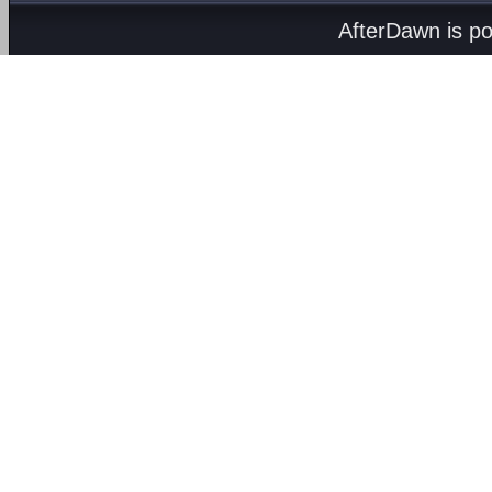
AfterDawn is p