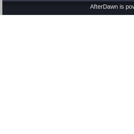
AfterDawn is p