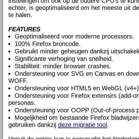
instellingen om ook op de oudere CPU's te ku
echter, is geoptimaliseerd om het meeste uit 
te halen.
FEATURES
Geoptimaliseerd voor moderne processors.
100% Firefox broncode.
Gebruikt minder geheugen dankzij uitschake
Significante verhoging van snelheid.
Stabiliteit: minder browser crashes.
Ondersteuning voor SVG en Canvas en downlo
WOFF.
Ondersteuning voor HTML5 en WebGL (v4+)
Ondersteuning voor Firefox extensirs (add-o
personas.
Ondersteuning voor OOPP (Out-of-process pl
Mogeljkheid om bestaande Firefox bladwijzers
gebruiken dankzij
deze migratie tool
.