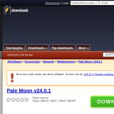
Registreren
|
Login:
Startpagina
Downloads
Top downloads
Meer
8/9/2026 2:04:58 AM
AfterDawn
>
Downloads
>
Netwerk
>
Webbrowsers
>
Pale Moon v24.0.1
Dit is een oude versie van deze software. Je kunt ook de
v28.12.0 (laatste stabiele
Pale Moon v24.0.1
Open source
DOW
Vista / Win10 / Win7 / Win8 / WinXP