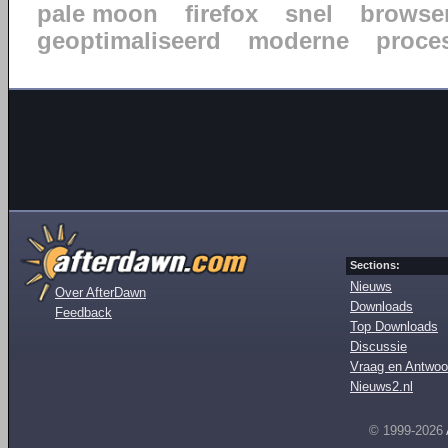
pale moon
firefox
snel
browse
geoptimaliseerd
moderne
proce
Sections:
Nieuws
Over AfterDawn
Downloads
Feedback
Top Downloads
Discussie
Vraag en Antwoo
Nieuws2.nl
© 1999-2026