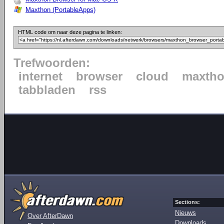
Maxthon (PortableApps)
HTML code om naar deze pagina te linken:
Trefwoorden:
internet
browser
cloud
maxth
tabbladen
rss
Sections:
Nieuws
Over AfterDawn
Downloads