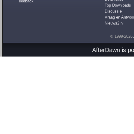
Feedback
Top Downloads
Discussie
Vraag en Antwoo
Nieuws2.nl
© 1999-2026
AfterDawn is p