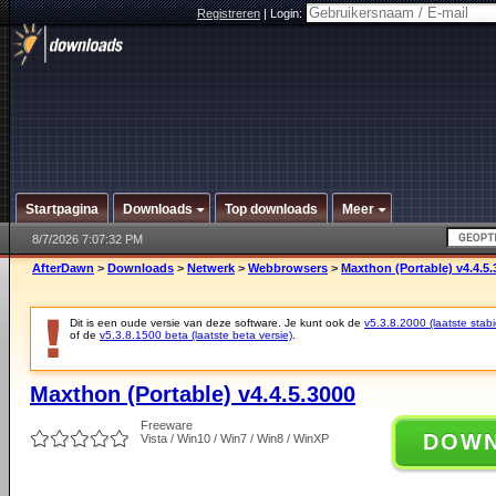
Registreren
|
Login:
Startpagina
Downloads
Top downloads
Meer
8/7/2026 7:07:32 PM
AfterDawn
>
Downloads
>
Netwerk
>
Webbrowsers
>
Maxthon (Portable) v4.4.5.
Dit is een oude versie van deze software. Je kunt ook de
v5.3.8.2000 (laatste stabi
of de
v5.3.8.1500 beta (laatste beta versie)
.
Maxthon (Portable) v4.4.5.3000
Freeware
DOW
Vista / Win10 / Win7 / Win8 / WinXP