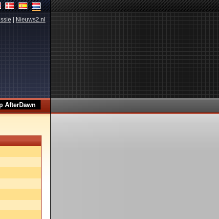
ssie
|
Nieuws2.nl