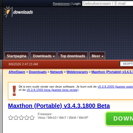
Registreren
|
Login:
Startpagina
Downloads
Top downloads
Meer
8/6/2026 2:47:21 AM
AfterDawn
>
Downloads
>
Netwerk
>
Webbrowsers
>
Maxthon (Portable) v3.4.3.
Dit is een oude versie van deze software. Je kunt ook de
v5.3.8.2000 (laatste stabi
of de
v5.3.8.1500 beta (laatste beta versie)
.
Maxthon (Portable) v3.4.3.1800 Beta
Freeware
DOW
Vista / Win10 / Win7 / Win8 / WinXP