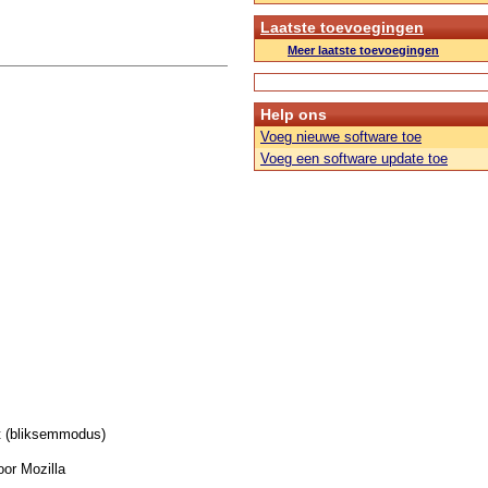
Laatste toevoegingen
Meer laatste toevoegingen
Help ons
Voeg nieuwe software toe
Voeg een software update toe
t (bliksemmodus)
or Mozilla