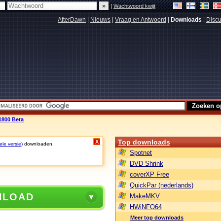
|
Wachtwoord kwijt
AfterDawn
|
Nieuws
|
Vraag en Antwoord
|
Downloads
|
Discu
1800 Beta
Top downloads
X
ele versie)
downloaden.
Spotnet
DVD Shrink
coverXP Free
QuickPar (nederlands)
NLOAD
MakeMKV
HWiNFO64
Meer top downloads