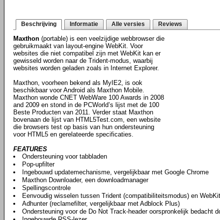
Beschrijving
Informatie
Alle versies
Reviews
Maxthon
(portable) is een veelzijdige webbrowser die
gebruikmaakt van layout-engine WebKit. Voor
websites die niet compatibel zijn met WebKit kan er
gewisseld worden naar de Trident-modus, waarbij
websites worden geladen zoals in Internet Explorer.
Maxthon, voorheen bekend als MyIE2, is ook
beschikbaar voor Android als Maxthon Mobile.
Maxthon wonde CNET WebWare 100 Awards in 2008
and 2009 en stond in de PCWorld’s lijst met de 100
Beste Producten van 2011. Verder staat Maxthon
bovenaan de lijst van HTML5Test.com, een website
die browsers test op basis van hun ondersteuning
voor HTML5 en gerelateerde specificaties.
FEATURES
Ondersteuning voor tabbladen
Pop-upfilter
Ingebouwd updatemechanisme, vergelijkbaar met Google Chrome
Maxthon Downloader, een downloadmanager
Spellingscontrole
Eenvoudig wisselen tussen Trident (compatibiliteitsmodus) en WebKi
Adhunter (reclamefilter, vergelijkbaar met Adblock Plus)
Ondersteuning voor de Do Not Track-header oorspronkelijk bedacht do
Ingebouwde RSS-lezer