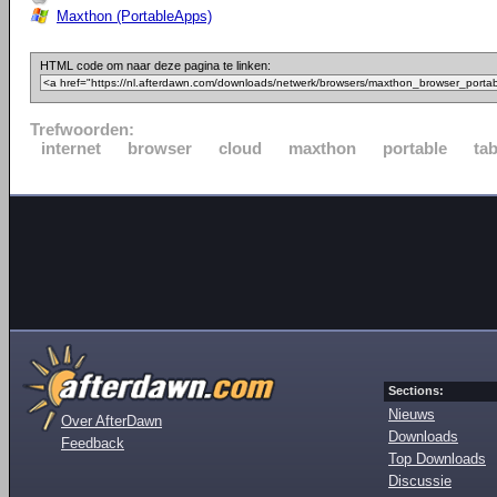
Maxthon (PortableApps)
HTML code om naar deze pagina te linken:
Trefwoorden:
internet
browser
cloud
maxthon
portable
ta
Sections:
Nieuws
Over AfterDawn
Downloads
Feedback
Top Downloads
Discussie