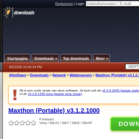
Registreren
|
Login:
Startpagina
Downloads
Top downloads
Meer
8/6/2026 10:40:34 PM
AfterDawn
>
Downloads
>
Netwerk
>
Webbrowsers
>
Maxthon (Portable) v3.1.2.
Dit is een oude versie van deze software. Je kunt ook de
v5.3.8.2000 (laatste stabi
of de
v5.3.8.1500 beta (laatste beta versie)
.
Maxthon (Portable) v3.1.2.1000
Freeware
DOW
Vista / Win10 / Win7 / Win8 / WinXP