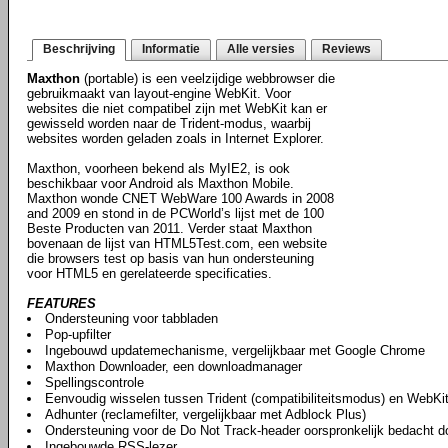
Beschrijving
Informatie
Alle versies
Reviews
Maxthon
(portable) is een veelzijdige webbrowser die
gebruikmaakt van layout-engine WebKit. Voor
websites die niet compatibel zijn met WebKit kan er
gewisseld worden naar de Trident-modus, waarbij
websites worden geladen zoals in Internet Explorer.
Maxthon, voorheen bekend als MyIE2, is ook
beschikbaar voor Android als Maxthon Mobile.
Maxthon wonde CNET WebWare 100 Awards in 2008
and 2009 en stond in de PCWorld’s lijst met de 100
Beste Producten van 2011. Verder staat Maxthon
bovenaan de lijst van HTML5Test.com, een website
die browsers test op basis van hun ondersteuning
voor HTML5 en gerelateerde specificaties.
FEATURES
Ondersteuning voor tabbladen
Pop-upfilter
Ingebouwd updatemechanisme, vergelijkbaar met Google Chrome
Maxthon Downloader, een downloadmanager
Spellingscontrole
Eenvoudig wisselen tussen Trident (compatibiliteitsmodus) en WebKi
Adhunter (reclamefilter, vergelijkbaar met Adblock Plus)
Ondersteuning voor de Do Not Track-header oorspronkelijk bedacht do
Ingebouwde RSS-lezer