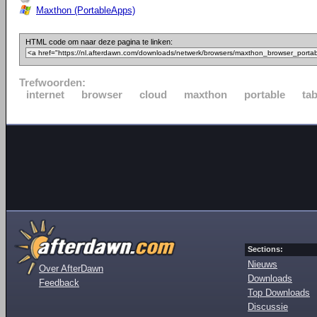
Maxthon (PortableApps)
HTML code om naar deze pagina te linken:
Trefwoorden:
internet
browser
cloud
maxthon
portable
ta
Sections:
Nieuws
Over AfterDawn
Downloads
Feedback
Top Downloads
Discussie