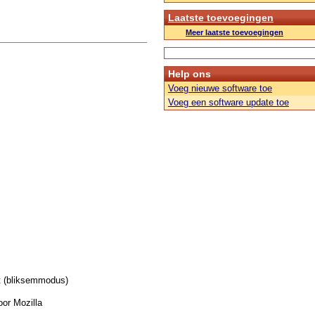
Laatste toevoegingen
Meer laatste toevoegingen
Help ons
Voeg nieuwe software toe
Voeg een software update toe
t (bliksemmodus)
or Mozilla