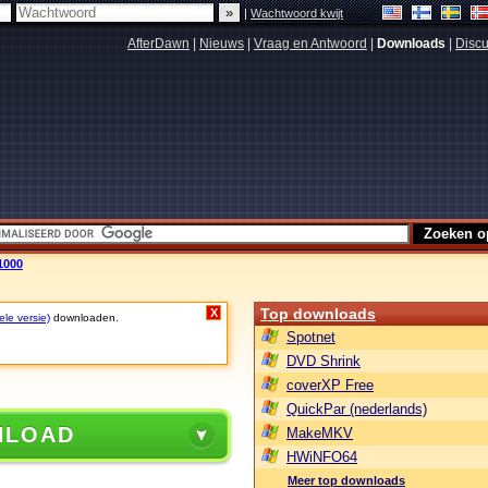
|
Wachtwoord kwijt
AfterDawn
|
Nieuws
|
Vraag en Antwoord
|
Downloads
|
Discu
1000
Top downloads
X
ele versie)
downloaden.
Spotnet
DVD Shrink
coverXP Free
QuickPar (nederlands)
NLOAD
MakeMKV
HWiNFO64
Meer top downloads