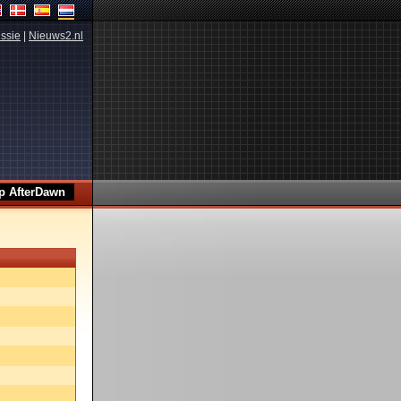
ssie
|
Nieuws2.nl