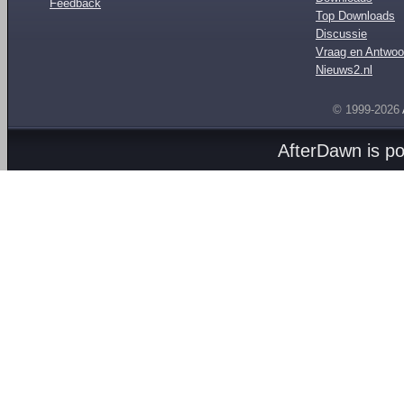
Feedback
Top Downloads
Discussie
Vraag en Antwoo
Nieuws2.nl
© 1999-2026
AfterDawn is p