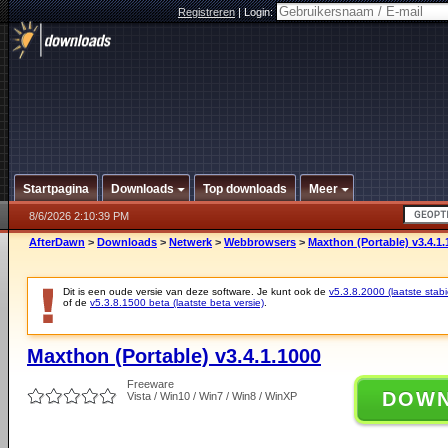
Registreren
|
Login:
Startpagina
Downloads
Top downloads
Meer
8/6/2026 2:10:39 PM
AfterDawn
>
Downloads
>
Netwerk
>
Webbrowsers
>
Maxthon (Portable) v3.4.1.
Dit is een oude versie van deze software. Je kunt ook de
v5.3.8.2000 (laatste stabi
of de
v5.3.8.1500 beta (laatste beta versie)
.
Maxthon (Portable) v3.4.1.1000
Freeware
DOW
Vista / Win10 / Win7 / Win8 / WinXP