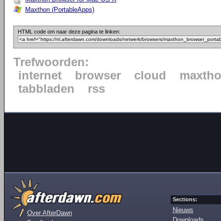
Maxthon (PortableApps)
HTML code om naar deze pagina te linken:
Trefwoorden:
internet
browser
cloud
maxth
tabbladen
rss
Sections:
Nieuws
Over AfterDawn
Downloads