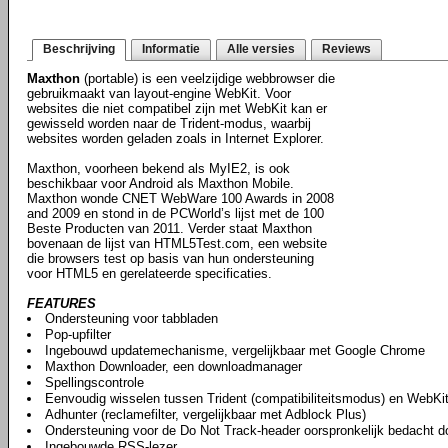
Beschrijving
Informatie
Alle versies
Reviews
Maxthon
(portable) is een veelzijdige webbrowser die
gebruikmaakt van layout-engine WebKit. Voor
websites die niet compatibel zijn met WebKit kan er
gewisseld worden naar de Trident-modus, waarbij
websites worden geladen zoals in Internet Explorer.
Maxthon, voorheen bekend als MyIE2, is ook
beschikbaar voor Android als Maxthon Mobile.
Maxthon wonde CNET WebWare 100 Awards in 2008
and 2009 en stond in de PCWorld’s lijst met de 100
Beste Producten van 2011. Verder staat Maxthon
bovenaan de lijst van HTML5Test.com, een website
die browsers test op basis van hun ondersteuning
voor HTML5 en gerelateerde specificaties.
FEATURES
Ondersteuning voor tabbladen
Pop-upfilter
Ingebouwd updatemechanisme, vergelijkbaar met Google Chrome
Maxthon Downloader, een downloadmanager
Spellingscontrole
Eenvoudig wisselen tussen Trident (compatibiliteitsmodus) en WebKi
Adhunter (reclamefilter, vergelijkbaar met Adblock Plus)
Ondersteuning voor de Do Not Track-header oorspronkelijk bedacht do
Ingebouwde RSS-lezer