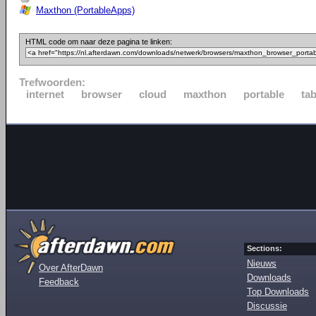
Maxthon (PortableApps)
HTML code om naar deze pagina te linken:
Trefwoorden:
internet
browser
cloud
maxthon
portable
ta
Sections:
Nieuws
Over AfterDawn
Downloads
Feedback
Top Downloads
Discussie