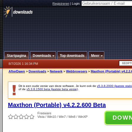
Registreren
|
Login:
Startpagina
Downloads
Top downloads
Meer
8/7/2026 1:16:34 PM
AfterDawn
>
Downloads
>
Netwerk
>
Webbrowsers
>
Maxthon (Portable) v4.2.2.
Dit is een oude versie van deze software. Je kunt ook de
v5.3.8.2000 (laatste stabi
of de
v5.3.8.1500 beta (laatste beta versie)
.
Maxthon (Portable) v4.2.2.600 Beta
Freeware
DOW
Vista / Win10 / Win7 / Win8 / WinXP