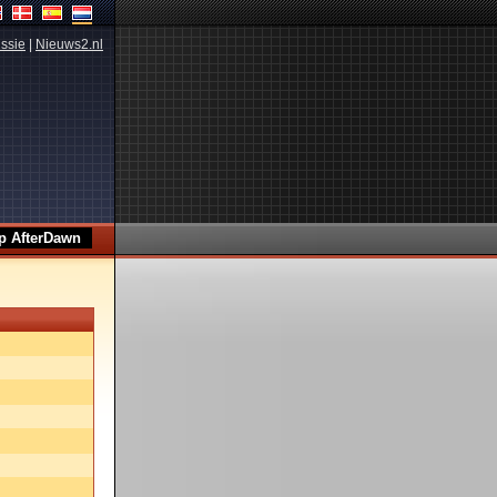
ssie
|
Nieuws2.nl