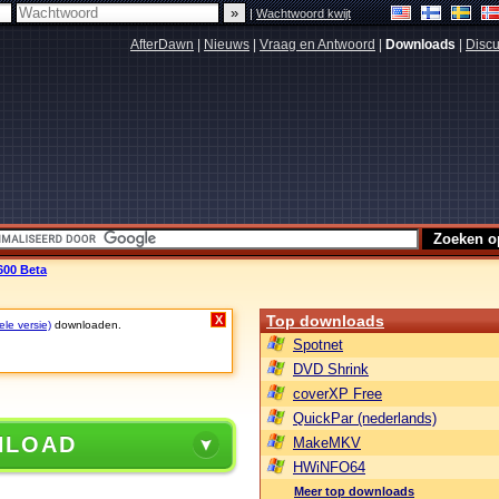
|
Wachtwoord kwijt
AfterDawn
|
Nieuws
|
Vraag en Antwoord
|
Downloads
|
Discu
600 Beta
Top downloads
X
ele versie)
downloaden.
Spotnet
DVD Shrink
coverXP Free
QuickPar (nederlands)
NLOAD
MakeMKV
HWiNFO64
Meer top downloads