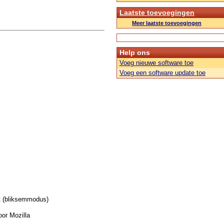
Laatste toevoegingen
Meer laatste toevoegingen
Help ons
Voeg nieuwe software toe
Voeg een software update toe
t (bliksemmodus)
or Mozilla