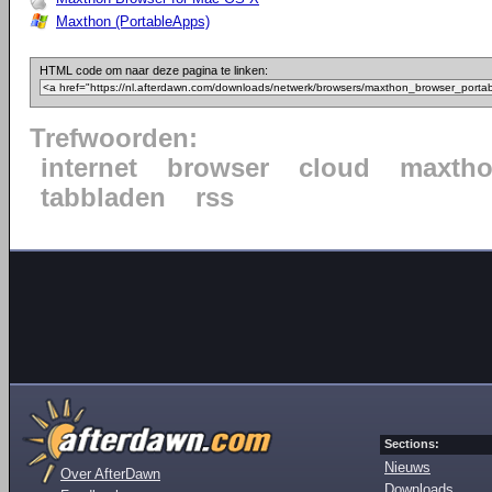
Maxthon (PortableApps)
HTML code om naar deze pagina te linken:
Trefwoorden:
internet
browser
cloud
maxth
tabbladen
rss
Sections:
Nieuws
Over AfterDawn
Downloads