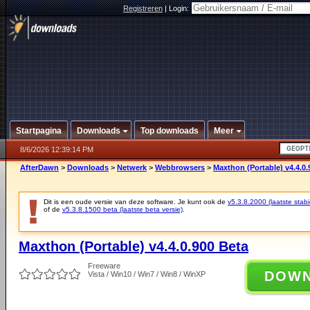
Registreren
|
Login:
Startpagina
Downloads
Top downloads
Meer
8/6/2026 12:39:14 PM
AfterDawn
>
Downloads
>
Netwerk
>
Webbrowsers
>
Maxthon (Portable) v4.4.0.
Dit is een oude versie van deze software. Je kunt ook de
v5.3.8.2000 (laatste stabi
of de
v5.3.8.1500 beta (laatste beta versie)
.
Maxthon (Portable) v4.4.0.900 Beta
Freeware
DOW
Vista / Win10 / Win7 / Win8 / WinXP