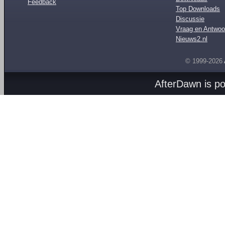
Feedback
Top Downloads
Discussie
Vraag en Antwoo
Nieuws2.nl
© 1999-2026
AfterDawn is p