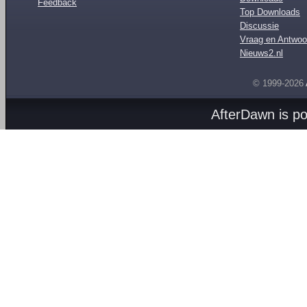
Feedback
Top Downloads
Discussie
Vraag en Antwoo
Nieuws2.nl
© 1999-2026
AfterDawn is p