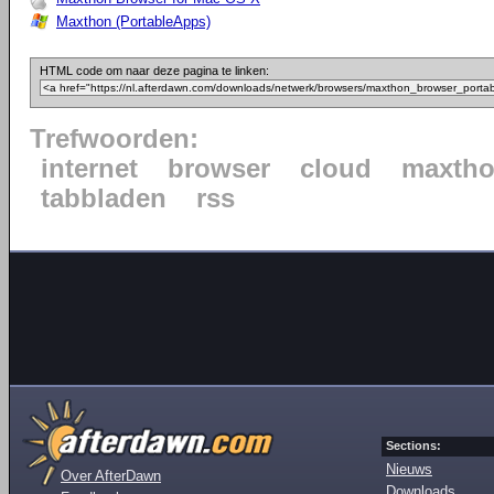
Maxthon (PortableApps)
HTML code om naar deze pagina te linken:
Trefwoorden:
internet
browser
cloud
maxth
tabbladen
rss
Sections:
Nieuws
Over AfterDawn
Downloads