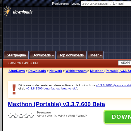
Registreren
|
Login:
Startpagina
Downloads
Top downloads
Meer
8/8/2026 1:49:37 PM
AfterDawn
>
Downloads
>
Netwerk
>
Webbrowsers
>
Maxthon (Portable) v3.3.7.
Dit is een oude versie van deze software. Je kunt ook de
v5.3.8.2000 (laatste stabi
of de
v5.3.8.1500 beta (laatste beta versie)
.
Maxthon (Portable) v3.3.7.600 Beta
Freeware
DOW
Vista / Win10 / Win7 / Win8 / WinXP