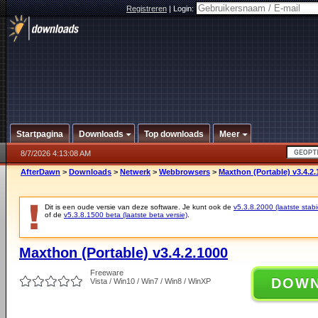
Registreren
|
Login:
Startpagina
Downloads
Top downloads
Meer
8/7/2026 4:13:08 AM
AfterDawn
>
Downloads
>
Netwerk
>
Webbrowsers
>
Maxthon (Portable) v3.4.2.
Dit is een oude versie van deze software. Je kunt ook de
v5.3.8.2000 (laatste stabi
of de
v5.3.8.1500 beta (laatste beta versie)
.
Maxthon (Portable) v3.4.2.1000
Freeware
DOW
Vista / Win10 / Win7 / Win8 / WinXP