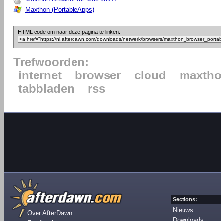
Maxthon (PortableApps)
HTML code om naar deze pagina te linken:
Trefwoorden:
internet
browser
cloud
maxth
tabbladen
rss
Sections:
Nieuws
Over AfterDawn
Downloads