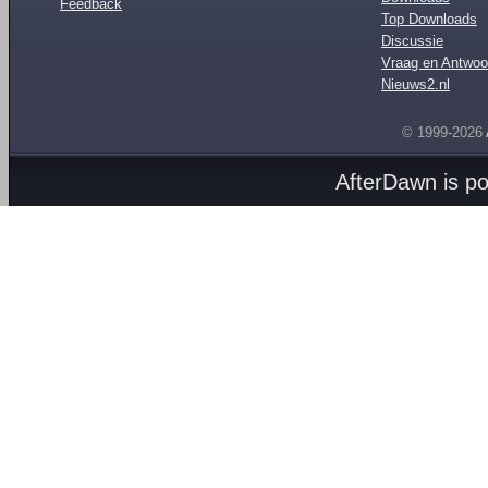
Feedback
Top Downloads
Discussie
Vraag en Antwoo
Nieuws2.nl
© 1999-2026
AfterDawn is p