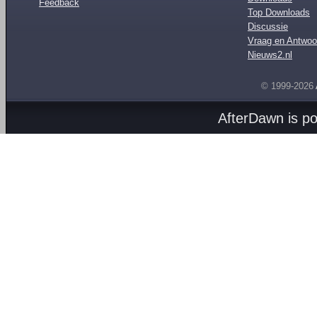
Feedback
Top Downloads
Discussie
Vraag en Antwoo
Nieuws2.nl
© 1999-2026
AfterDawn is p