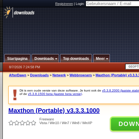
Registreren
|
Login:
Startpagina
Downloads
Top downloads
Meer
8/7/2026 7:24:58 PM
AfterDawn
>
Downloads
>
Netwerk
>
Webbrowsers
>
Maxthon (Portable) v3.3.3.
Dit is een oude versie van deze software. Je kunt ook de
v5.3.8.2000 (laatste stabi
of de
v5.3.8.1500 beta (laatste beta versie)
.
Maxthon (Portable) v3.3.3.1000
Freeware
DOW
Vista / Win10 / Win7 / Win8 / WinXP