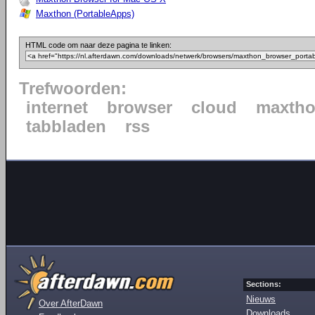
Maxthon (PortableApps)
HTML code om naar deze pagina te linken:
Trefwoorden:
internet
browser
cloud
maxth
tabbladen
rss
Sections:
Nieuws
Over AfterDawn
Downloads