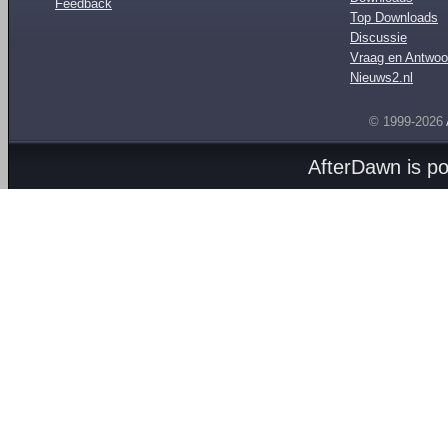
Feedback
Top Downloads
Discussie
Vraag en Antwoo
Nieuws2.nl
© 1999-2026
AfterDawn is p