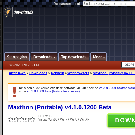
Registreren
|
Login:
Startpagina
Downloads
Top downloads
Meer
8/8/2026 6:06:02 PM
AfterDawn
>
Downloads
>
Netwerk
>
Webbrowsers
>
Maxthon (Portable) v4.1.0.
Dit is een oude versie van deze software. Je kunt ook de
v5.3.8.2000 (laatste stabi
of de
v5.3.8.1500 beta (laatste beta versie)
.
Maxthon (Portable) v4.1.0.1200 Beta
Freeware
DOW
Vista / Win10 / Win7 / Win8 / WinXP