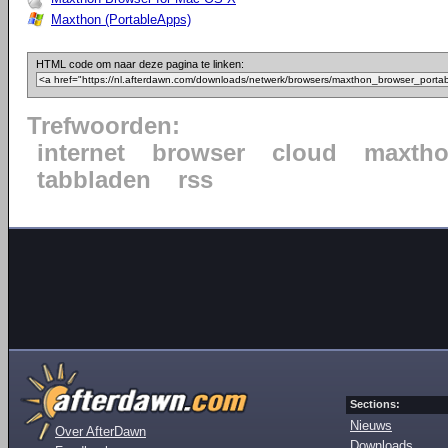
Maxthon (PortableApps)
HTML code om naar deze pagina te linken:
Trefwoorden:
internet
browser
cloud
maxth
tabbladen
rss
Sections:
Nieuws
Over AfterDawn
Downloads