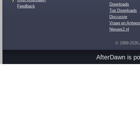
Downloads
Feedback
Top Downloads
Discussie
Vraag en Antwoo
Nieuws2.nl
© 1999-2026
AfterDawn is p