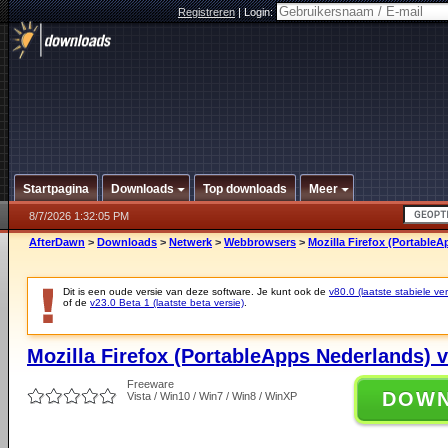
Registreren
|
Login:
Startpagina
Downloads
Top downloads
Meer
8/7/2026 1:32:05 PM
AfterDawn
>
Downloads
>
Netwerk
>
Webbrowsers
>
Mozilla Firefox (PortableA
Dit is een oude versie van deze software. Je kunt ook de
v80.0 (laatste stabiele ver
of de
v23.0 Beta 1 (laatste beta versie)
.
Mozilla Firefox (PortableApps Nederlands) v
Freeware
DOW
Vista / Win10 / Win7 / Win8 / WinXP