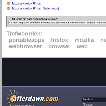
Mozilla Firefox 64-bit
Mozilla Firefox 64-bit (Nederlands)
HTML code om naar deze pagina te linken:
Trefwoorden:
portableapps
firefox
mozilla
n
webbrowser
browser
web
Sections:
Nieuws
Over AfterDawn