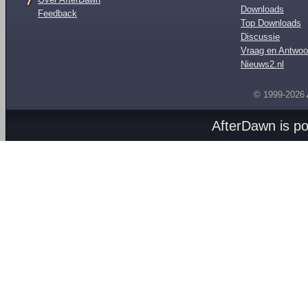
Downloads
Feedback
Top Downloads
Discussie
Vraag en Antwoo
Nieuws2.nl
© 1999-2026
AfterDawn is p