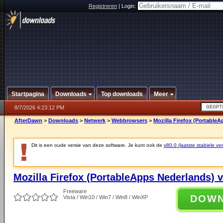
Registreren
|
Login:
Startpagina
Downloads
Top downloads
Meer
8/7/2026 4:23:12 PM
AfterDawn
>
Downloads
>
Netwerk
>
Webbrowsers
>
Mozilla Firefox (PortableA
Dit is een oude versie van deze software. Je kunt ook de
v80.0 (laatste stabiele ver
Mozilla Firefox (PortableApps Nederlands) v
Freeware
DOW
Vista / Win10 / Win7 / Win8 / WinXP