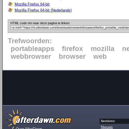
Mozilla Firefox 64-bit
Mozilla Firefox 64-bit (Nederlands)
HTML code om naar deze pagina te linken:
Trefwoorden:
portableapps
firefox
mozilla
n
webbrowser
browser
web
Sections:
Nieuws
Over AfterDawn