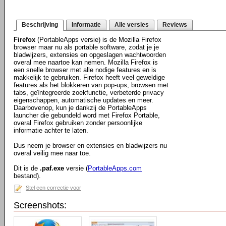
Beschrijving
Informatie
Alle versies
Reviews
Firefox
(PortableApps versie) is de Mozilla Firefox
browser maar nu als portable software, zodat je je
bladwijzers, extensies en opgeslagen wachtwoorden
overal mee naartoe kan nemen. Mozilla Firefox is
een snelle browser met alle nodige features en is
makkelijk te gebruiken. Firefox heeft veel geweldige
features als het blokkeren van pop-ups, browsen met
tabs, geïntegreerde zoekfunctie, verbeterde privacy
eigenschappen, automatische updates en meer.
Daarbovenop, kun je dankzij de PortableApps
launcher die gebundeld word met Firefox Portable,
overal Firefox gebruiken zonder persoonlijke
informatie achter te laten.
Dus neem je browser en extensies en bladwijzers nu
overal veilig mee naar toe.
Dit is de
.paf.exe
versie (
PortableApps.com
bestand).
Stel een correctie voor
Screenshots: