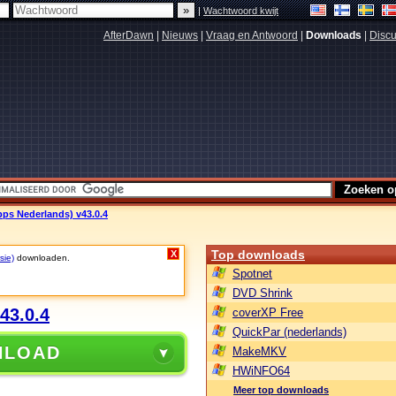
|
Wachtwoord kwijt
AfterDawn
|
Nieuws
|
Vraag en Antwoord
|
Downloads
|
Discu
pps Nederlands) v43.0.4
Top downloads
X
sie)
downloaden.
Spotnet
DVD Shrink
43.0.4
coverXP Free
QuickPar (nederlands)
NLOAD
MakeMKV
HWiNFO64
Meer top downloads