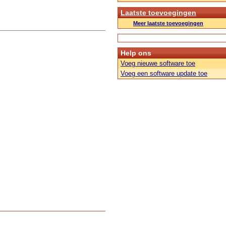
Laatste toevoegingen
Meer laatste toevoegingen
Help ons
Voeg nieuwe software toe
Voeg een software update toe