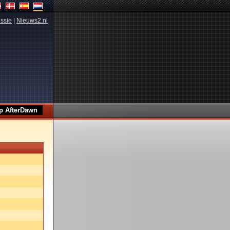
ssie
|
Nieuws2.nl