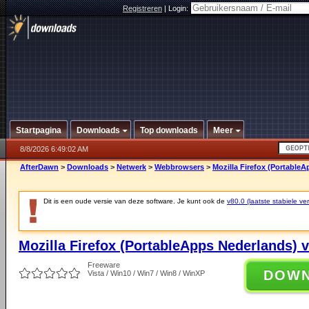
Registreren
|
Login:
Startpagina
Downloads
Top downloads
Meer
8/8/2026 6:49:02 AM
AfterDawn
>
Downloads
>
Netwerk
>
Webbrowsers
>
Mozilla Firefox (PortableA
Dit is een oude versie van deze software. Je kunt ook de
v80.0 (laatste stabiele ver
Mozilla Firefox (PortableApps Nederlands) v
Freeware
DOW
Vista / Win10 / Win7 / Win8 / WinXP