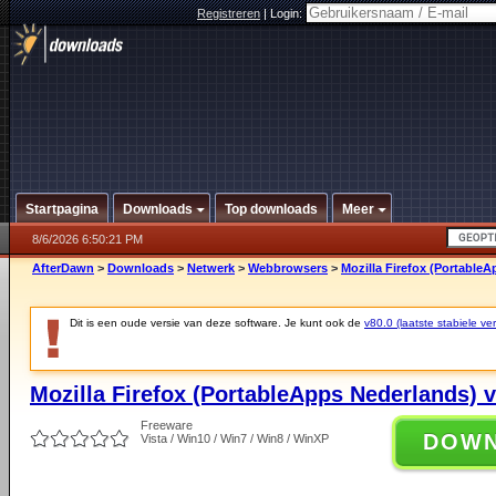
Registreren
|
Login:
Startpagina
Downloads
Top downloads
Meer
8/6/2026 6:50:21 PM
AfterDawn
>
Downloads
>
Netwerk
>
Webbrowsers
>
Mozilla Firefox (PortableA
Dit is een oude versie van deze software. Je kunt ook de
v80.0 (laatste stabiele ver
Mozilla Firefox (PortableApps Nederlands) v
Freeware
DOW
Vista / Win10 / Win7 / Win8 / WinXP