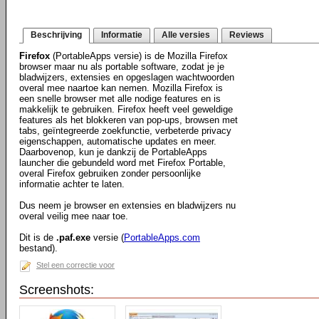
Beschrijving
Informatie
Alle versies
Reviews
Firefox
(PortableApps versie) is de Mozilla Firefox
browser maar nu als portable software, zodat je je
bladwijzers, extensies en opgeslagen wachtwoorden
overal mee naartoe kan nemen. Mozilla Firefox is
een snelle browser met alle nodige features en is
makkelijk te gebruiken. Firefox heeft veel geweldige
features als het blokkeren van pop-ups, browsen met
tabs, geïntegreerde zoekfunctie, verbeterde privacy
eigenschappen, automatische updates en meer.
Daarbovenop, kun je dankzij de PortableApps
launcher die gebundeld word met Firefox Portable,
overal Firefox gebruiken zonder persoonlijke
informatie achter te laten.
Dus neem je browser en extensies en bladwijzers nu
overal veilig mee naar toe.
Dit is de
.paf.exe
versie (
PortableApps.com
bestand).
Stel een correctie voor
Screenshots: