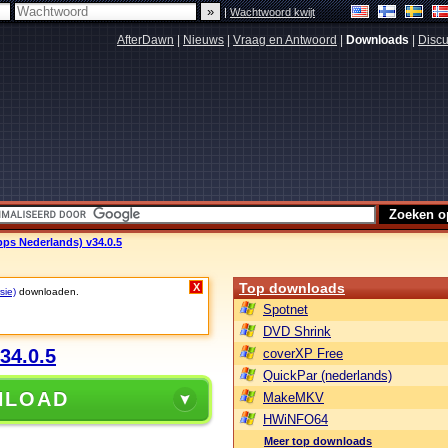
|
Wachtwoord kwijt
AfterDawn
|
Nieuws
|
Vraag en Antwoord
|
Downloads
|
Discu
pps Nederlands) v34.0.5
Top downloads
X
sie)
downloaden.
Spotnet
DVD Shrink
34.0.5
coverXP Free
QuickPar (nederlands)
NLOAD
MakeMKV
HWiNFO64
Meer top downloads