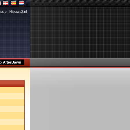
ssie
|
Nieuws2.nl