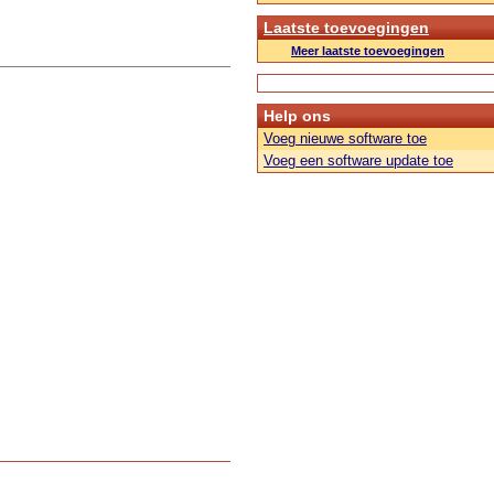
Laatste toevoegingen
Meer laatste toevoegingen
Help ons
Voeg nieuwe software toe
Voeg een software update toe