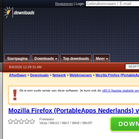
Registreren
|
Login:
Startpagina
Downloads
Top downloads
Meer
8/9/2026 12:29:31 AM
AfterDawn
>
Downloads
>
Netwerk
>
Webbrowsers
>
Mozilla Firefox (PortableA
Dit is een oude versie van deze software. Je kunt ook de
v80.0 (laatste stabiele ver
Mozilla Firefox (PortableApps Nederlands) v
Freeware
DOW
Vista / Win10 / Win7 / Win8 / WinXP