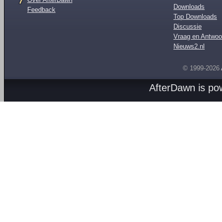
Downloads
Feedback
Top Downloads
Discussie
Vraag en Antwoo
Nieuws2.nl
© 1999-2026
AfterDawn is p