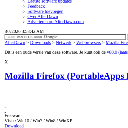
Laatste software updates
Feedback
Software toevoegen
Over AfterDawn
Adverteren op AfterDawn.com
8/7/2026 3:58:42 AM
AfterDawn
>
Downloads
>
Netwerk
>
Webbrowsers
>
Mozilla Fir
Dit is een oude versie van deze software. Je kunt ook de
v80.0 (laats
X
Mozilla Firefox (PortableApps 
Freeware
Vista / Win10 / Win7 / Win8 / WinXP
Download