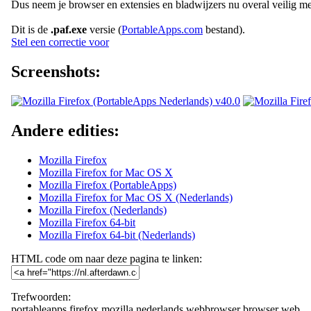
Dus neem je browser en extensies en bladwijzers nu overal veilig me
Dit is de
.paf.exe
versie (
PortableApps.com
bestand).
Stel een correctie voor
Screenshots:
Andere edities:
Mozilla Firefox
Mozilla Firefox for Mac OS X
Mozilla Firefox (PortableApps)
Mozilla Firefox for Mac OS X (Nederlands)
Mozilla Firefox (Nederlands)
Mozilla Firefox 64-bit
Mozilla Firefox 64-bit (Nederlands)
HTML code om naar deze pagina te linken:
Trefwoorden:
portableapps
firefox
mozilla
nederlands
webbrowser
browser
web