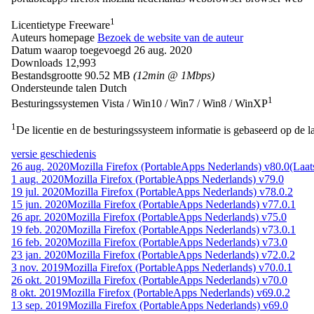
1
Licentietype
Freeware
Auteurs homepage
Bezoek de website van de auteur
Datum waarop toegevoegd
26 aug. 2020
Downloads
12,993
Bestandsgrootte
90.52 MB
(12min @ 1Mbps)
Ondersteunde talen
Dutch
1
Besturingssystemen
Vista / Win10 / Win7 / Win8 / WinXP
1
De licentie en de besturingssysteem informatie is gebaseerd op de la
versie geschiedenis
26 aug. 2020
Mozilla Firefox (PortableApps Nederlands) v80.0
(Laat
1 aug. 2020
Mozilla Firefox (PortableApps Nederlands) v79.0
19 jul. 2020
Mozilla Firefox (PortableApps Nederlands) v78.0.2
15 jun. 2020
Mozilla Firefox (PortableApps Nederlands) v77.0.1
26 apr. 2020
Mozilla Firefox (PortableApps Nederlands) v75.0
19 feb. 2020
Mozilla Firefox (PortableApps Nederlands) v73.0.1
16 feb. 2020
Mozilla Firefox (PortableApps Nederlands) v73.0
23 jan. 2020
Mozilla Firefox (PortableApps Nederlands) v72.0.2
3 nov. 2019
Mozilla Firefox (PortableApps Nederlands) v70.0.1
26 okt. 2019
Mozilla Firefox (PortableApps Nederlands) v70.0
8 okt. 2019
Mozilla Firefox (PortableApps Nederlands) v69.0.2
13 sep. 2019
Mozilla Firefox (PortableApps Nederlands) v69.0