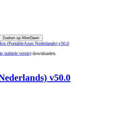
efox (PortableApps Nederlands) v50.0
te stabiele versie)
downloaden.
Nederlands) v50.0