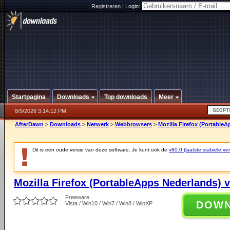
Registreren
|
Login:
Startpagina
Downloads
Top downloads
Meer
8/9/2026 3:14:12 PM
AfterDawn
>
Downloads
>
Netwerk
>
Webbrowsers
>
Mozilla Firefox (PortableA
Dit is een oude versie van deze software. Je kunt ook de
v80.0 (laatste stabiele ver
Mozilla Firefox (PortableApps Nederlands) v
Freeware
DOW
Vista / Win10 / Win7 / Win8 / WinXP