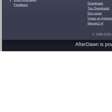
Downloads
Feedback
Top Downloads
Discussie
Vraag en Antwoo
Nieuws2.nl
© 1999-2026
AfterDawn is p