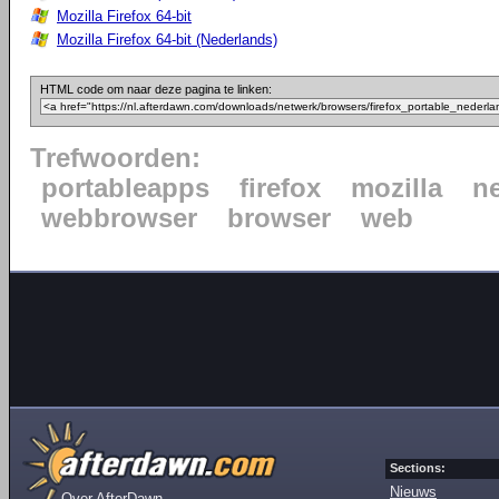
Mozilla Firefox 64-bit
Mozilla Firefox 64-bit (Nederlands)
HTML code om naar deze pagina te linken:
Trefwoorden:
portableapps
firefox
mozilla
n
webbrowser
browser
web
Sections:
Nieuws
Over AfterDawn