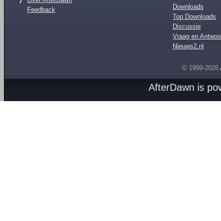
Downloads
Feedback
Top Downloads
Discussie
Vraag en Antwoo
Nieuws2.nl
© 1999-2026
AfterDawn is p