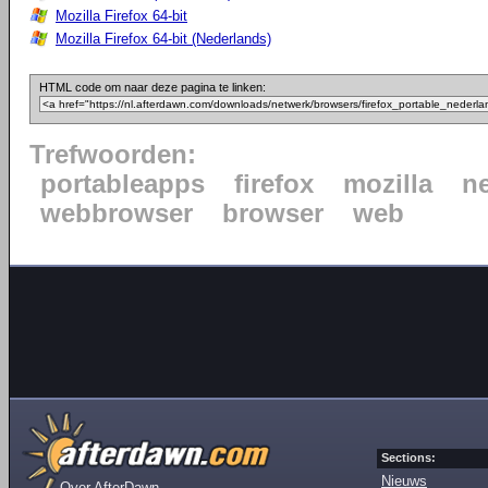
Mozilla Firefox 64-bit
Mozilla Firefox 64-bit (Nederlands)
HTML code om naar deze pagina te linken:
Trefwoorden:
portableapps
firefox
mozilla
n
webbrowser
browser
web
Sections:
Nieuws
Over AfterDawn