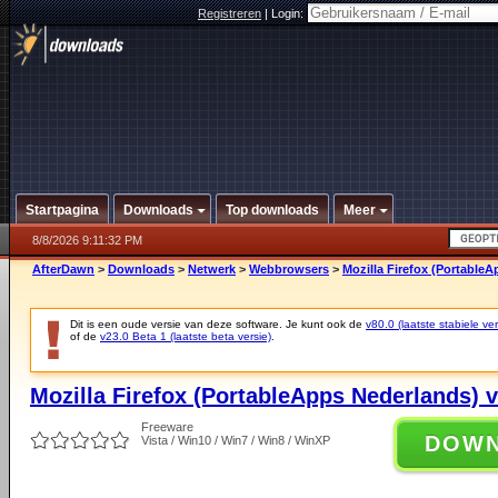
Registreren
|
Login:
Startpagina
Downloads
Top downloads
Meer
8/8/2026 9:11:32 PM
AfterDawn
>
Downloads
>
Netwerk
>
Webbrowsers
>
Mozilla Firefox (PortableA
Dit is een oude versie van deze software. Je kunt ook de
v80.0 (laatste stabiele ver
of de
v23.0 Beta 1 (laatste beta versie)
.
Mozilla Firefox (PortableApps Nederlands) v
Freeware
DOW
Vista / Win10 / Win7 / Win8 / WinXP