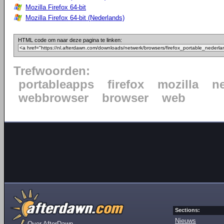
Mozilla Firefox 64-bit
Mozilla Firefox 64-bit (Nederlands)
HTML code om naar deze pagina te linken:
Trefwoorden:
portableapps
firefox
mozilla
n
webbrowser
browser
web
Sections:
Nieuws
Over AfterDawn