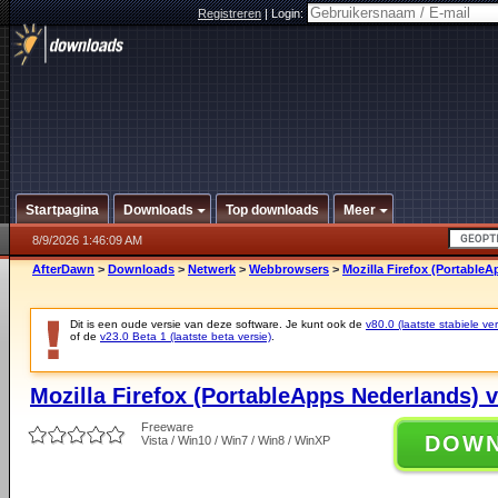
Registreren
|
Login:
Startpagina
Downloads
Top downloads
Meer
8/9/2026 1:46:09 AM
AfterDawn
>
Downloads
>
Netwerk
>
Webbrowsers
>
Mozilla Firefox (PortableA
Dit is een oude versie van deze software. Je kunt ook de
v80.0 (laatste stabiele ver
of de
v23.0 Beta 1 (laatste beta versie)
.
Mozilla Firefox (PortableApps Nederlands) v
Freeware
DOW
Vista / Win10 / Win7 / Win8 / WinXP