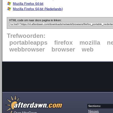
Mozilla Firefox 64-bit
Mozilla Firefox 64-bit (Nederlands)
HTML code om naar deze pagina te linken:
Trefwoorden:
portableapps
firefox
mozilla
n
webbrowser
browser
web
Sections:
Nieuws
Over AfterDawn