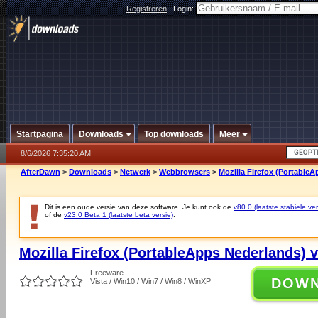
Registreren
|
Login:
Startpagina
Downloads
Top downloads
Meer
8/6/2026 7:35:20 AM
AfterDawn
>
Downloads
>
Netwerk
>
Webbrowsers
>
Mozilla Firefox (PortableA
Dit is een oude versie van deze software. Je kunt ook de
v80.0 (laatste stabiele ver
of de
v23.0 Beta 1 (laatste beta versie)
.
Mozilla Firefox (PortableApps Nederlands) v
Freeware
DOW
Vista / Win10 / Win7 / Win8 / WinXP