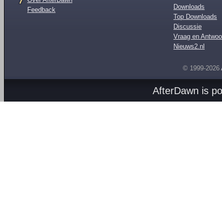
Downloads
Feedback
Top Downloads
Discussie
Vraag en Antwoo
Nieuws2.nl
© 1999-2026
AfterDawn is p