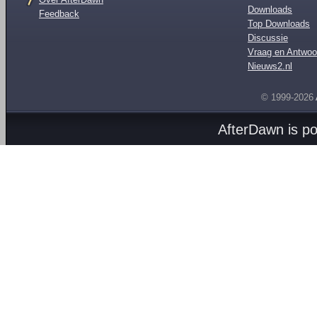
Downloads
Feedback
Top Downloads
Discussie
Vraag en Antwoo
Nieuws2.nl
© 1999-2026
AfterDawn is p