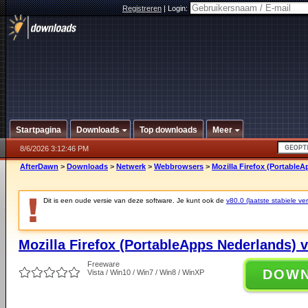
Registreren
|
Login:
Startpagina
Downloads
Top downloads
Meer
8/6/2026 3:12:46 PM
AfterDawn
>
Downloads
>
Netwerk
>
Webbrowsers
>
Mozilla Firefox (PortableA
Dit is een oude versie van deze software. Je kunt ook de
v80.0 (laatste stabiele ver
Mozilla Firefox (PortableApps Nederlands) v
Freeware
DOW
Vista / Win10 / Win7 / Win8 / WinXP