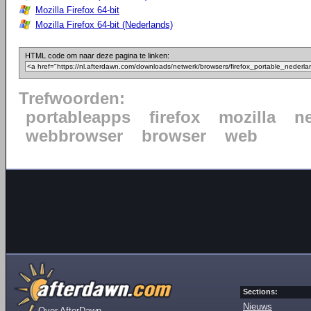
Mozilla Firefox 64-bit
Mozilla Firefox 64-bit (Nederlands)
HTML code om naar deze pagina te linken:
Trefwoorden:
portableapps
firefox
mozilla
n
webbrowser
browser
web
Sections:
Nieuws
Over AfterDawn