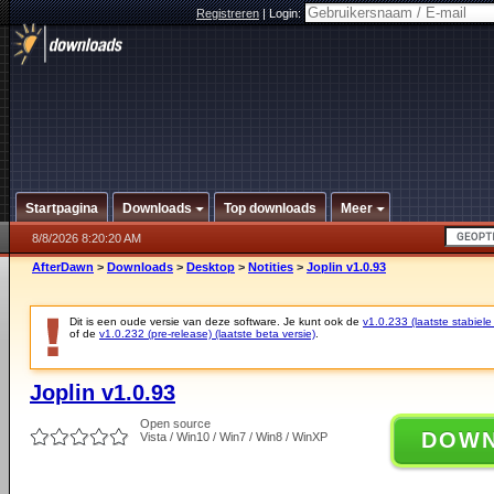
Registreren
|
Login:
Startpagina
Downloads
Top downloads
Meer
8/8/2026 8:20:20 AM
AfterDawn
>
Downloads
>
Desktop
>
Notities
>
Joplin v1.0.93
Dit is een oude versie van deze software. Je kunt ook de
v1.0.233 (laatste stabiele
of de
v1.0.232 (pre-release) (laatste beta versie)
.
Joplin v1.0.93
Open source
DOW
Vista / Win10 / Win7 / Win8 / WinXP