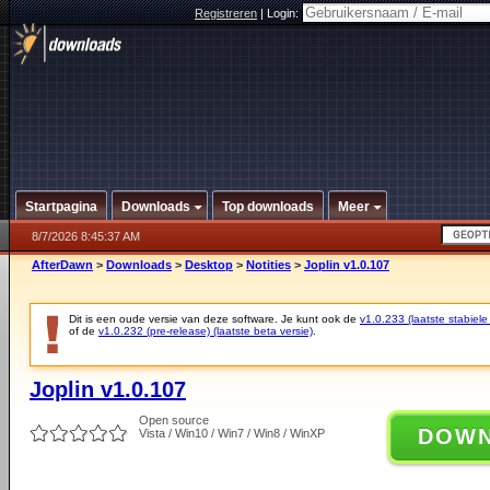
Registreren
|
Login:
Startpagina
Downloads
Top downloads
Meer
8/7/2026 8:45:37 AM
AfterDawn
>
Downloads
>
Desktop
>
Notities
>
Joplin v1.0.107
Dit is een oude versie van deze software. Je kunt ook de
v1.0.233 (laatste stabiele
of de
v1.0.232 (pre-release) (laatste beta versie)
.
Joplin v1.0.107
Open source
DOW
Vista / Win10 / Win7 / Win8 / WinXP