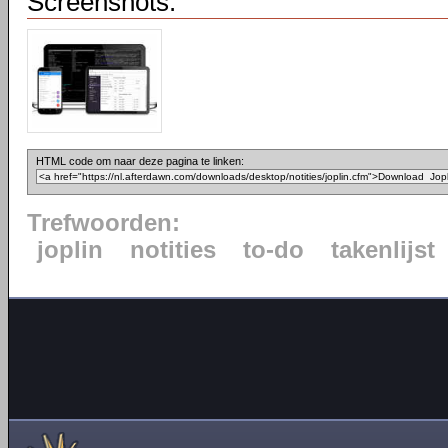
Screenshots:
HTML code om naar deze pagina te linken:
Trefwoorden:
joplin
notities
to-do
takenlijst